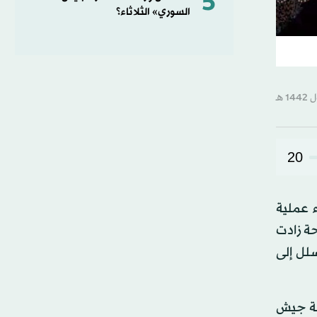
5
السوري» الثلاثاء؟
20
كيا، أثناء عملية
حة زادت
لل إلى
الدولي (M4) للقصف من مرتزقة جيش