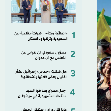
1
«اتفاقية مكة»... شراكة دفاعية بين
السعودية وتركيا وباكستان
2
مسؤول سعودي: لن نتوانى عن
التعامل مع أي عدوان
3
هل ضللت «حماس» إسرائيل بشأن
اغتيال بعض قادتها ونشطائها؟
4
جدل مصري بعد فوز السيد
بانتخابات تمهيدية في ميشيغان
ماذا كان وراء «استنفار الجيش