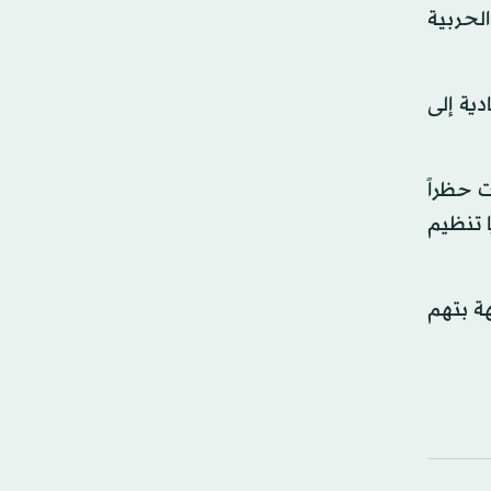
لحربية
دية إلى
 حظراً
بهت بانتمائهم لخلايا تنظيم
، و4 آخرين في قرية أبريهة بتهم