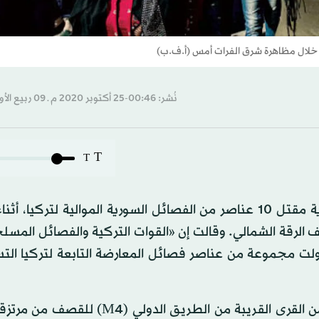
 خلال مظاهرة شرق الفرات أمس (أ.ف.ب)
نُشر: 00:46-25 أكتوبر 2020 م ـ 09 ربيع الأول 1442 هـ
T
T
أعلنت «قوات سوريا الديمقراطية» (قسد) العربية - الكردية مقتل 10 عناصر من الفصائل السورية الموالية لتر
لرقة الشمالي. وقالت إن «القوات التركية والفصائل المسل
ت مجموعة من عناصر فصائل المعارضة التابعة لتركيا التس
وقال مدير المركز الإعلامي مصطفى بالي: «تعرض عديد من القرى القريبة من الطريق 