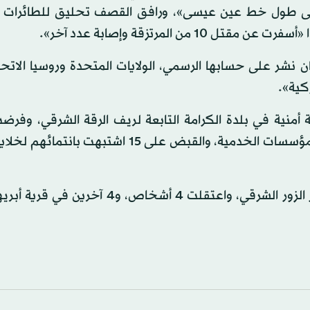
اً على طول خط عين عيسى»، ورافق القصف تحليق للطائرات ا
 المرتزقة وإصابة عدد آخر».
ن نشر على حسابها الرسمي، الولايات المتحدة وروسيا الاتحا
كية».
منية في بلدة الكرامة التابعة لريف الرقة الشرقي، وفرضت
للتجوال، شمل تقييد حركة المدنيين، وإغلاق المدارس والمؤسسات الخدمية، والقبض على 15 اشت
في السياق، داهمت القوات نفسها بلدة الشحيل بريف دير الزور الشرقي، واعتقلت 4 أشخاص