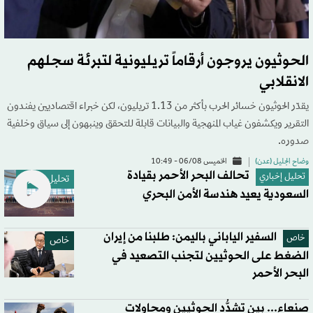
الحوثيون يروجون أرقاماً تريليونية لتبرئة سجلهم
الانقلابي
يقدّر الحوثيون خسائر الحرب بأكثر من 1.13 تريليون، لكن خبراء اقتصاديين يفندون
التقرير ويكشفون غياب المنهجية والبيانات قابلة للتحقق وينبهون إلى سياق وخلفية
صدوره.
وضاح الجليل (عدن)
الخميس 06/08 - 10:49
تحالف البحر الأحمر بقيادة
تحليل إخباري
تحليل إخباري
السعودية يعيد هندسة الأمن البحري
السفير الياباني باليمن: طلبنا من إيران
خاص
خاص
الضغط على الحوثيين لتجنب التصعيد في
البحر الأحمر
صنعاء... بين تشدُّد الحوثيين ومحاولات