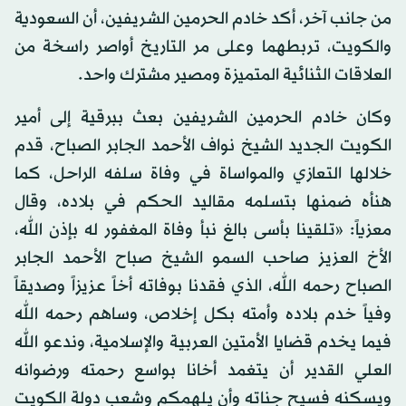
من جانب آخر، أكد خادم الحرمين الشريفين، أن السعودية
والكويت، تربطهما وعلى مر التاريخ أواصر راسخة من
العلاقات الثنائية المتميزة ومصير مشترك واحد.
وكان خادم الحرمين الشريفين بعث ببرقية إلى أمير
الكويت الجديد الشيخ نواف الأحمد الجابر الصباح، قدم
خلالها التعازي والمواساة في وفاة سلفه الراحل، كما
هنأه ضمنها بتسلمه مقاليد الحكم في بلاده، وقال
معزياً: «تلقينا بأسى بالغ نبأ وفاة المغفور له بإذن الله،
الأخ العزيز صاحب السمو الشيخ صباح الأحمد الجابر
الصباح رحمه الله، الذي فقدنا بوفاته أخاً عزيزاً وصديقاً
وفياً خدم بلاده وأمته بكل إخلاص، وساهم رحمه الله
فيما يخدم قضايا الأمتين العربية والإسلامية، وندعو الله
العلي القدير أن يتغمد أخانا بواسع رحمته ورضوانه
ويسكنه فسيح جناته وأن يلهمكم وشعب دولة الكويت