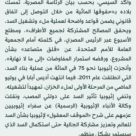
وأكد السيسي، بحسب بيان الرئاسة المصرية، تمسك
بلاده بـ«حقوقها المائية من خلال التوصل إلى اتفاق
قانوني يضمن قواعد واضحة لعملية ملء وتشغيل السد،
ويحقق المصالح المشتركة لجميع الأطراف». ومطلع
الأسبوع عبر الرئيس المصري، في كلمته أمام الجمعية
العامة للأمم المتحدة، عن «قلق متصاعد» بشأن
المشروع، ورفضه استمرار المفاوضات «إلى ما لا نهاية».
وأنجزت إثيوبيا نحو 75 في المائة من عملية بناء السد،
التي انطلقت عام 2011، فيما انتهت أديس أبابا في يوليو
الماضي من المرحلة الأولى لملء الخزان، تمهيداً لتشغيله.
وتنفي إثيوبيا تأثير السد على دولتي المصب، ونقلت
وكالة الأنباء الإثيوبية (الرسمية) عن سفراء إثيوبيين
عزمهم على شرح «الموقف المعقول» لإثيوبيا بشأن السد
للعالم وتعزيز مشاركة الجالية حتى استكمال السد الذي
سيستمر بشكل منظم.