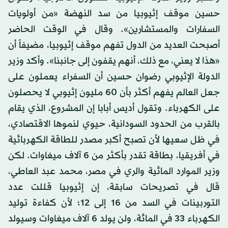
حسين موقف إثيوبيا من سد النهضة «من أولويات
السفارات والمستشارين». وقال في الوقت الحاضر
أصبحت العديد من الدول تفهم موقف إثيوبيا، مضيفاً أن
«هذا لا يعني، مع ذلك، أنهم يقفون إلى جانبنا». وأكد وزير
الدولة الإثيوبي رضوان حسين أن السفراء يعملون على
جعل العالم يفهم أكثر بأن 60 مليون إثيوبي لا يحصلون
على الكهرباء. وتقول أديس أبابا إن المشروع، الذي يقام
بالقرب من الحدود السودانية، حيوي لنموها الاقتصادي،
في ظل سعيها لأن تصبح أكبر مصدر للطاقة الكهربائية
في أفريقيا، بطاقة تقدر بأكثر من 6 آلاف ميغاوات. لكن
وزير الموارد المائية والري في مصر، محمد عبد العاطي،
قال في تصريحات سابقة، إن إثيوبيا قللت عدد
التوربينات في السد من 16 إلى 12؛ لأن كفاءة توليد
الكهرباء 33 في المائة، ولن يولد 6 آلاف ميغاوات وسيولد