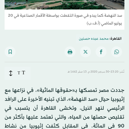
سد النهضة كما يبدو في صورة التقطت بواسطة الأقمار الصناعية في 20
يوليو الماضي (أ.ف.ب)
القاهرة:
محمد عبده حسنين
T
نُشر: 23:20-30 سبتمبر 2020 م ـ 13 صفَر 1442 هـ
T
جددت مصر تمسكها بـ«حقوقها المائية»، في نزاعها مع
إثيوبيا حيال «سد النهضة»، الذي تبنيه الأخيرة على الرافد
الرئيسي لنهر النيل، وتخشى القاهرة أن يتسبب في
تقليص حصتها من المياه، والتي تعتمد عليها بأكثر من
90 في المائة. في المقابل كثفت إثيوبيا من نشاط