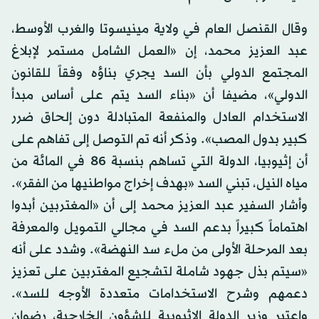
وقال القنصل العام في ولاية مينيسوتا والغرب الأوسط،
عبد العزيز محمد، إن «العمل الشامل مستمر لإبلاغ
المجتمع الدولي بأن السد يجري بناؤه وفقاً للقانون
الدولي»، مضيفا أن «بناء السد يتم على أساس مبدأ
الاستخدام العادل والمنفعة المتبادلة دون إلحاق ضرر
كبير بدول المصب». وذكر أنه تم التوصل إلى تفاهم على
أن إثيوبيا، الدولة التي تساهم بنسبة 86 في المائة من
مياه النيل، تبني السد «بهدف إخراج مواطنيها من الفقر».
وأشار السفير عبد العزيز محمد إلى أن «المغتربين أبدوا
اهتماماً كبيراً بدعم السد في مجالي التمويل والمعرفة
بعد المرحلة الأولى من ملء سد النهضة». وشدد على أنه
«سيتم بذل جهود شاملة لتشجيع المغتربين على تعزيز
دعمهم وشرح الاستخدامات متعددة الأوجه للسد».
واعتبر وزير الدولة الإثيوبية للشؤون الخارجية، رضوان