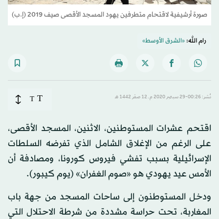
صورة أرشيفية لاقتحام متطرفين يهود المسجد الأقصى صيف 2019 (إ.ب)
رام الله:
«الشرق الأوسط»
T
نُشر: 00:26-29 سبتمبر 2020 م ـ 12 صفَر 1442 هـ
T
اقتحم عشرات المستوطنين، الاثنين، المسجد الأقصى،
على الرغم من الإغلاق الشامل الذي تفرضه السلطات
الإسرائيلية بسبب تفشي فيروس كورونا، ومصادفة أن
الأمس عيد يهودي هو «صوم الغفران» (يوم كيبور).
ودخل المستوطنون إلى ساحات المسجد من جهة باب
المغاربة، تحت حراسة مشددة من شرطة الاحتلال التي