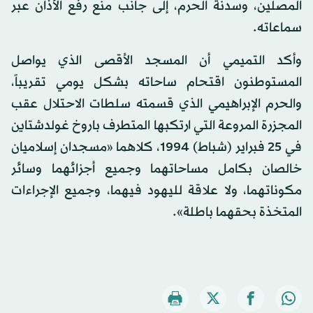
المصلين، وسدنة الحرم، إلى جانب منع رفع الأذان عبر
سماعاته.
وأكد التميمي أن المسجد الأقصى الذي يواصل
المستوطنون اقتحام ساحاته بشكل يومي تقريباً،
والحرم الإبراهيمي الذي قسمته سلطات الاحتلال عقب
المجزرة المروعة التي ارتكبها المتطرف باروخ غولدشتاين
في 25 فبراير (شباط) 1994، كلاهما «مسجدان إسلاميان
خالصان بكامل مساحاتهما وجميع أجزائهما وسائر
مكوناتهما، ولا علاقة لليهود فيهما، وجميع الإجراءات
المتخذة بحقهما باطلة».