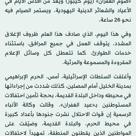
«صوم الغفران» (يوم كيبور) ويعد من أقدس الأيام في
الأعياد والشعائر الدينية اليهودية. ويستمر الصيام فيه
نحو 26 ساعة.
وفي هذا اليوم، الذي صادف هذا العام ظروف الإغلاق
المشدد، يتوقف العمل في جميع المرافق، باستثناء
خدمات الطوارئ، كما تتعطل كل وسائل الإعلام
المقروءة والمسموعة والمرئية.
وأغلقت السلطات الإسرائيلية، أمس، الحرم الإبراهيمي
بمدينة الخليل أمام المصلين، كذلك شددت من إجراءاتها
في محيطه وداخل البلدة القديمة، بحجة تأمين احتفالات
المستوطنين بـ«عيد الغفران». وقالت وكالة الأنباء
الرسمية إن قوات الاحتلال نشرت جنودها بأعداد كبيرة
في محيط الحرم، والبلدة القديمة، وضيّقت على
المواطنين الذين يقطنون المنطقة، تمهيداً لاحتفالات