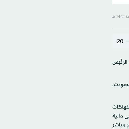
20
 الرئيس
ة ممن يحق لهم التصويت،
نتهاكات
ى مالية
ر مباشر