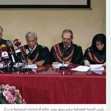
رئيس اللجنة القضائية سامر زمرق يعلن نتائج الانتخابات البرلمانية (إ.ب.أ)