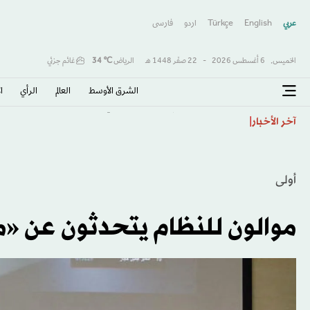
عربي
English
Türkçe
اردو
فارسى
الخميس,
6 أغسطس 2026
-
22 صفَر 1448 هـ
الرياض
℃
34
غائم جزئي
الشرق الأوسط​
العالم
الرأي
ا
«صفقة القرن» و«الملك المصري»… هكذا احتفت الصحافة 
آخر الأخبار
أولى
موالون للنظام يتحدثون عن «م