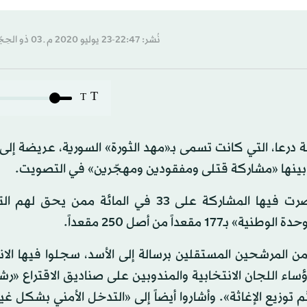
نُشر: 22:47-23 يوليو 2020 م ـ 03 ذو الحِجّة 1441 هـ
T
T
رعا، التي كانت تسمى بـ«مهد الثورة» السورية، عريضة إلى
 بينها «مشاركة قتلى ومفقودين ومهجّرين» في التصويت.
وأعلنت ليل الثلاثاء - الأربعاء نتائج الانتخابات التي اقتصرت فيها المشاركة على 33 في المائ
اً من أصل 250 مقعداً.
من المرشحين المستقلين برسالة إلى الأسد، سجلوا فيها الا
اء اللجان الانتخابية والمندوبين على صناديق الاقتراع «رش
ائم توزيع الإغاثة». وأشاروا أيضاً إلى «التدخل الأمني بشكل غي