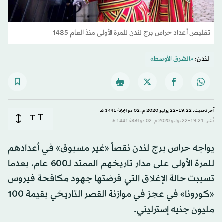
تقليص أعداد حراس برج لندن للمرة الأولى منذ العام 1485
لندن:
«الشرق الأوسط»
آخر تحديث: 19:22-22 يوليو 2020 م ـ 02 ذو الحِجّة 1441 هـ
T
T
نُشر: 19:21-22 يوليو 2020 م ـ 02 ذو الحِجّة 1441 هـ
يواجه حراس برج لندن نقصاً «غير مسبوق» في أعدادهم
للمرة الأولى على مدار تاريخهم الممتد لـ600 عام، بعدما
تسببت حالة الإغلاق التي فرضتها جهود مكافحة فيروس
«كورونا» في عجز في موازنة القصر التاريخي بقيمة 100
مليون جنيه إسترليني.