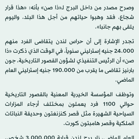
وصرح مصدر من داخل البرج لـ«ذا صن» بأنه: «هذا قرار
شجاع، فقد وهبوا حياتهم من أجل هذا البلد، واليوم
يلقى بهم جانبا».
تجدر الإشارة إلى أن حراس لندن يتقاضى الفرد منهم
24.000 جنيه إسترليني سنوياً، في الوقت الذي ذكرت «ذا
صن» أن الرئيس التنفيذي لشؤون القصور التاريخية، جون
بارنيز تقاضى ما يقرب من 190.000 جنيه إسترليني العام
الماضي.
وتوظف المؤسسة الخيرية المعنية بالقصور التاريخية
حوالي 1100 فرد يعملون بمختلف أرجاء المزارات
السياحية الشهيرة مثل قصر كنزنغتون وحديقة النباتات
الملكية وقصر هامبتون كورت.
العام الماضي، زار برج لندن قرابة 3.000.000 شخص،