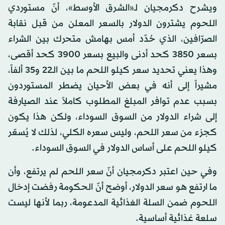
ويشرح دكرمجيان لـ«الشرق الأوسط»، أنّ مستوردي
اللحوم يشترون الدولار بالسعر المعلن من قبل نقابة
الصرّافين، الذي حُدّد أمس بهامش متحرك بين الشراء
بسعر 3850 كحد أدنى والبيع بسعر 3900 كحد أقصى،
وهذا يعني تحديد سعر كيلو اللحم ما بين الـ22 و35 ألفاً،
مشيراً إلى أنه في بعض الأحيان يضطر المستوردون
بسبب عدم توافر المبلغ المطلوب كاملاً عند الصيارفة
إلى شراء الدولار من السوق السوداء، ولكن هذا يكون
كجزء من سعر اللحم، وليس سعره الكلي، لذلك لا يُسعّر
كيلو اللحم على أساس الدولار في السوق السوداء.
وفي حين اعتبر دكرمجيان أنّ سعر اللحم لم يرتفع، وأن
ما ارتفع هو سعر الدولار، أوضح أنّ الحكومة رفضت إدخال
اللحوم ضمن السلة الغذائية المدعومة، ربما لأنها ليست
سلعة غذائية أساسية.