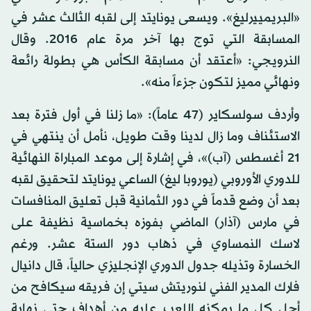
«البريمييرليغ». ويسعى يونايتد إلى لقبه الثالث عشر في
المسابقة التي توج بها آخر مرة عام 2016. وقال
النرويجي: «أعتقد أن مسابقة الكأس هي بطولة رائعة
ونهائي مميز لتكون جزءاً منه».
وأردف سولسكاير (47 عاماً): «ما زلنا في أول فترة بعد
الاستئناف وما زال لدينا وقت طويل، نأمل أن ينتهي في
21 أغسطس (آب)»، في إشارة إلى موعد المباراة النهائية
للدوري الأوروبي (يوروبا ليغ) الساعي يونايتد لتحقيق لقبه
بعد أن وضع قدماً في دور الثمانية قبل تعليق المنافسات
في مارس (آذار) الماضي بفوزه بخماسية نظيفة على
لاسك النمساوي في ذهاب دور الستة عشر. ورغم
الخسارة وتذيله جدول الدوري الإنجليزي حالياً، قال دانيال
فارك المدير الفني لنوريتش سيتي إن فريقه سيكافح من
أجل كل ما يمكنه اللعب عليه من أهداف حتى نهاية