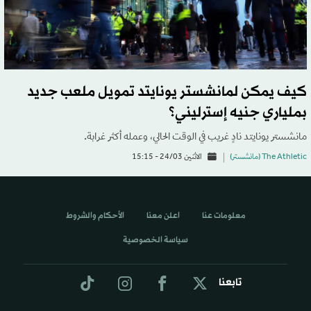
كيف يمكن لمانشستر يونايتد تمويل ملعب جديد
بملياري جنيه إسترليني؟
مانشستر يونايتد نادٍ غريب في الوقت الحالي، وعمله أكثر غرابة.
The Athletic (مانشستر)
الاثنين 24/03 - 15:15
معلومات عنا
اعلن معنا
الأحكام والشروط
سياسة الخصوصية
تابعنا