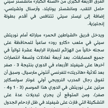
الفرق الأربعة الكبرى من «الستة الكبار» مانشستر سيتي
حامل اللقب، ومانشستر يونايتد، وآرسنال وتشيلسي،
إضافة إلى ليستر سيتي تتنافس في أقدم بطولة
إنجليزية.
ويدخل فريق «الشياطين الحمر» مباراته أمام نوريتش
سيتي في ملعب «كارو رود» ساعياً للمحافظة على
سجله خالياً من الهزائم للمباراة الرابعة عشرة توالياً في
جميع المسابقات، بعد أربعة تعادلات وتسعة انتصارات
آخرها على شيفيلد الأربعاء في الدوري بنتيجة 3 - صفر
بعد ثلاثية «هاتريك» للفرنسي أنتوني مارسيال. وسبق أن
تفوق رجال المدرب النرويجي أولي غونار سولسكاير
مرتين على نوريتش في الدوري هذا الموسم (3 - 1 و4 -
صفر)، ومن المتوقع أن يجري تبديلات عدة على
التشكيلة التي فازت على شيفيلد في ظل ازدحام الجدول