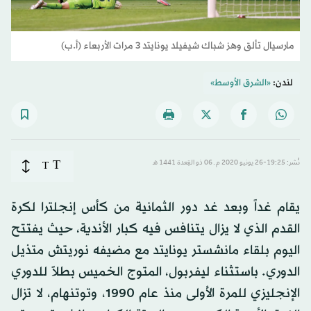
مارسيال تألق وهز شباك شيفيلد يونايتد 3 مرات الأربعاء (أ.ب)
لندن:
«الشرق الأوسط»
T
نُشر: 19:25-26 يونيو 2020 م ـ 06 ذو القِعدة 1441 هـ
T
يقام غداً وبعد غد دور الثمانية من كأس إنجلترا لكرة
القدم الذي لا يزال يتنافس فيه كبار الأندية، حيث يفتتح
اليوم بلقاء مانشستر يونايتد مع مضيفه نوريتش متذيل
الدوري. باستثناء ليفربول، المتوج الخميس بطلاً للدوري
الإنجليزي للمرة الأولى منذ عام 1990، وتوتنهام، لا تزال