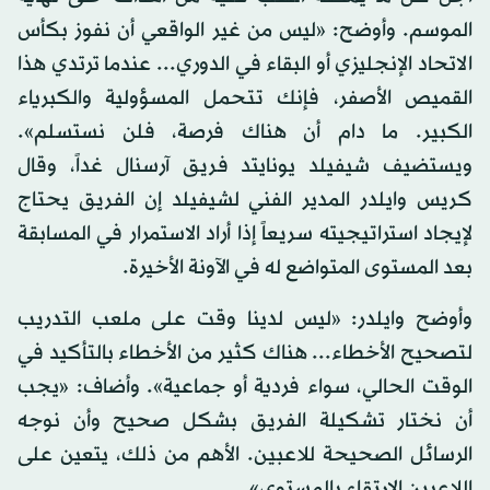
الموسم. وأوضح: «ليس من غير الواقعي أن نفوز بكأس
الاتحاد الإنجليزي أو البقاء في الدوري... عندما ترتدي هذا
القميص الأصفر، فإنك تتحمل المسؤولية والكبرياء
الكبير. ما دام أن هناك فرصة، فلن نستسلم».
ويستضيف شيفيلد يونايتد فريق آرسنال غداً، وقال
كريس وايلدر المدير الفني لشيفيلد إن الفريق يحتاج
لإيجاد استراتيجيته سريعاً إذا أراد الاستمرار في المسابقة
بعد المستوى المتواضع له في الآونة الأخيرة.
وأوضح وايلدر: «ليس لدينا وقت على ملعب التدريب
لتصحيح الأخطاء... هناك كثير من الأخطاء بالتأكيد في
الوقت الحالي، سواء فردية أو جماعية». وأضاف: «يجب
أن نختار تشكيلة الفريق بشكل صحيح وأن نوجه
الرسائل الصحيحة للاعبين. الأهم من ذلك، يتعين على
اللاعبين الارتقاء بالمستوى».