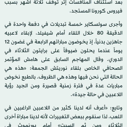
بعد استئناف المنافسات إثر توقف ثلاثة أشهر بسبب
فيروس كورونا المستجد.
وأجرى سولسكاير خمسة تبديلات في دفعة واحدة في
الدقيقة 80 خلال اللقاء أمام شيفيلد، لإبقاء لاعبيه
جاهزين بدنياً، إذ يخوضون مباراتهم الرابعة في غضون 12
يوماً عندما يحلون ضيوفاً على برايتون الثلاثاء في
الدوري. وقال المهاجم السابق على هامش المؤتمر
الصحافي الخاص بلقاء نوريتش الجمعة: «هذه هي
الحالة التي نحن فيها وهذه هي الظروف. بالطبع نخوض
مباريات عدة في فترة زمنية قصيرة ومن الجيد رؤية
اللاعبين في حالة جيدة».
وتابع: «أعرف أنه لدينا كثير من اللاعبين الراغبين في
اللعب، لذا سنقوم ببعض التغييرات لأنه لدينا مباراة أخرى
الثلاثاء ومن ثم السبت» أمام بورنموث في