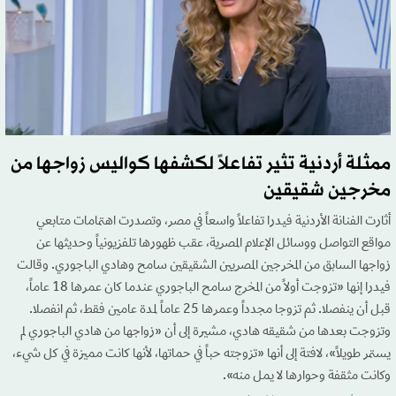
ممثلة أردنية تثير تفاعلاً لكشفها كواليس زواجها من
مخرجين شقيقين
أثارت الفنانة الأردنية فيدرا تفاعلاً واسعاً في مصر، وتصدرت اهتمامات متابعي
مواقع التواصل ووسائل الإعلام المصرية، عقب ظهورها تلفزيونياً وحديثها عن
زواجها السابق من المخرجين المصريين الشقيقين سامح وهادي الباجوري. وقالت
فيدرا إنها «تزوجت أولاً من المخرج سامح الباجوري عندما كان عمرها 18 عاماً،
قبل أن ينفصلا. ثم تزوجا مجدداً وعمرها 25 عاماً لمدة عامين فقط، ثم انفصلا.
وتزوجت بعدها من شقيقه هادي، مشيرة إلى أن «زواجها من هادي الباجوري لم
يستمر طويلاً»، لافتة إلى أنها «تزوجته حباً في حماتها، لأنها كانت مميزة في كل شيء،
وكانت مثقفة وحوارها لا يمل منه».