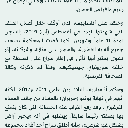
أتامباييف، بأكثر من 11 عاماً، بسبب دوره في الإفراج عن
زعيم مافيا من السجن.
وحُكم على أتامباييف، الذي أوقف خلال أعمال العنف
التي شهدتها البلاد في أغسطس (آب) 2019، بالسجن
لمدة 11 عاماً وشهرين، كما قضت المحكمة بسحب
جميع ألقابه الفخرية، والحجز على منازله وشركاته، إثر
دعوى يعتبر أنها تأتي في إطار صراع على السلطة مع
خلفه سورونباي جينبيكوف، وفقاً لما ذكرته وكالة
الصحافة الفرنسية.
وحكم أتامباييف البلاد بين عامي 2011 و2017، لكنه
اتُهم في نهاية يونيو (حزيران) بالفساد من جانب القضاء
القرغيزي. وقد رفع النواب عنه الحصانة التي كان يتمتع
بها بصفته رئيساً سابقاً. ويشتبه في أنه «يحوز أراض
بشكل غير شرعي»، وبأنه أطلق سراح أحد أفراد مجموعة