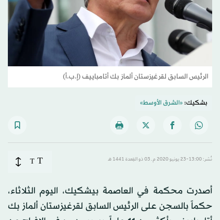
الرئيس السابق لقرغيزستان ألماز بك أتامباييف (إ.ب.أ)
بشكيك:
«الشرق الأوسط»
T
نُشر: 13:00-23 يونيو 2020 م ـ 03 ذو القِعدة 1441 هـ
T
أصدرت محكمة في العاصمة بيشكيك، اليوم الثلاثاء،
حكماً بالسجن على الرئيس السابق لقرغيزستان ألماز بك