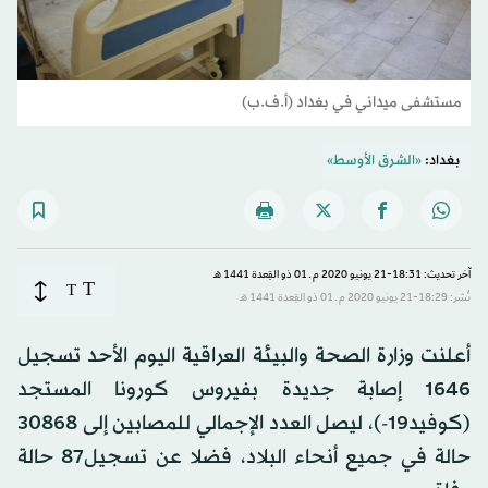
مستشفى ميداني في بغداد (أ.ف.ب)
بغداد:
«الشرق الأوسط»
آخر تحديث: 18:31-21 يونيو 2020 م ـ 01 ذو القِعدة 1441 هـ
T
T
نُشر: 18:29-21 يونيو 2020 م ـ 01 ذو القِعدة 1441 هـ
أعلنت وزارة الصحة والبيئة العراقية اليوم الأحد تسجيل
1646 إصابة جديدة بفيروس كورونا المستجد
(كوفيد19-)، ليصل العدد الإجمالي للمصابين إلى 30868
حالة في جميع أنحاء البلاد، فضلا عن تسجيل87 حالة