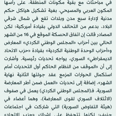
في مباحثات مع بقية مكونات المنطقة، على رأسها
المكون العربي والمسيحي، بغية تشكيل هياكل حكم
مدنية لإدارة سبع مدن وبلدات تقع في شمال شرقي
البلاد، بدعم من التحالف الدولي بقيادة أميركية؛ لكن
المصادر قالت إن اتفاق الحسكة الموقع في 16 من الشهر
الحالي بين أحزاب «المجلس الوطني الكردي» المعارض
و«أحزاب الوحدة الوطنية الكردية» بقيادة «حزب الاتحاد
الديمقراطي» السوري، يواجه تحديات رئيسية. وأشارت
إلى أن «الموقف من النظام الحاكم أول التحديات أمام
استكمال الحوارات المزمع عقد جولتها الثانية نهاية
الشهر»، إضافة إلى تحديات «العمل ضمن أطر المعارضة
السورية، فـ(المجلس الوطني الكردي) يعمل في صفوف
(الائتلاف السوري لقوى المعارضة)، وهما أعضاء في
(هيئة التفاوض السورية) التي شاركت في اجتماعات
جنيف؛ لكنها تتحفظ على إشراك «حزب الاتحاد»