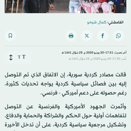
القامشلي:
كمال شيخو
آخر تحديث: 17:51-20 يونيو 2020 م ـ 29 شوّال 1441 هـ
T
T
نُشر: 17:50-20 يونيو 2020 م ـ 29 شوّال 1441 هـ
قالت مصادر كردية سورية، إن الاتفاق الذي تم التوصل
إليه بين فصائل سياسية كردية يواجه تحديات كثيرة،
رغم حصوله على دعم أميركي - فرنسي.
وأثمرت الجهود الأميركية والفرنسية عن التوصل
لتفاهمات أولية حول الحكم والشراكة والحماية والدفاع،
وتشكيل مرجعية سياسية كردية، على أن تدخل الأخيرة