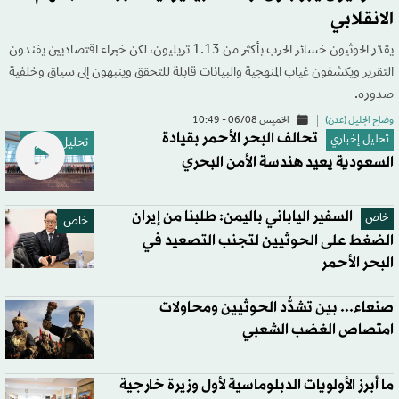
الانقلابي
يقدّر الحوثيون خسائر الحرب بأكثر من 1.13 تريليون، لكن خبراء اقتصاديين يفندون
التقرير ويكشفون غياب المنهجية والبيانات قابلة للتحقق وينبهون إلى سياق وخلفية
صدوره.
وضاح الجليل (عدن)
الخميس 06/08 - 10:49
تحالف البحر الأحمر بقيادة
تحليل إخباري
تحليل إخباري
السعودية يعيد هندسة الأمن البحري
السفير الياباني باليمن: طلبنا من إيران
خاص
خاص
الضغط على الحوثيين لتجنب التصعيد في
البحر الأحمر
صنعاء... بين تشدُّد الحوثيين ومحاولات
امتصاص الغضب الشعبي
ما أبرز الأولويات الدبلوماسية لأول وزيرة خارجية