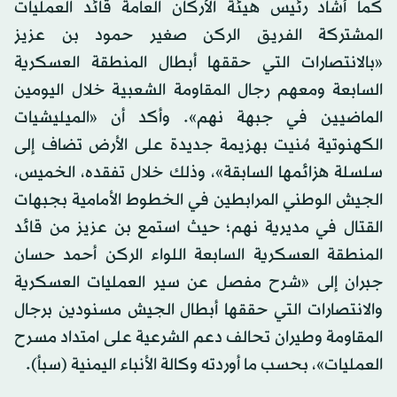
كما أشاد رئيس هيئة الأركان العامة قائد العمليات
المشتركة الفريق الركن صغير حمود بن عزيز
«بالانتصارات التي حققها أبطال المنطقة العسكرية
السابعة ومعهم رجال المقاومة الشعبية خلال اليومين
الماضيين في جبهة نهم». وأكد أن «الميليشيات
الكهنوتية مُنيت بهزيمة جديدة على الأرض تضاف إلى
سلسلة هزائمها السابقة»، وذلك خلال تفقده، الخميس،
الجيش الوطني المرابطين في الخطوط الأمامية بجبهات
القتال في مديرية نهم؛ حيث استمع بن عزيز من قائد
المنطقة العسكرية السابعة اللواء الركن أحمد حسان
جبران إلى «شرح مفصل عن سير العمليات العسكرية
والانتصارات التي حققها أبطال الجيش مسنودين برجال
المقاومة وطيران تحالف دعم الشرعية على امتداد مسرح
العمليات»، بحسب ما أوردته وكالة الأنباء اليمنية (سبأ).