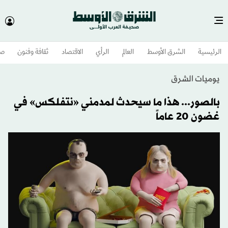
الرئيسية
الشرق الأوسط​
العالم
الرأي
الاقتصاد
ثقافة وفنون
صح
يوميات الشرق
بالصور... هذا ما سيحدث لمدمني «نتفلكس» في
غضون 20 عاماً