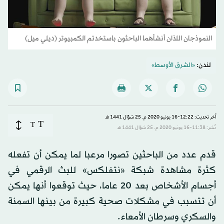
النموذجان اللذان أنشأهما الباحثون باستخدتم الكمبيوتر (ديلي ميل)
لندن:
«الشرق الأوسط»
آخر تحديث: 12:22-16 يونيو 2020 م ـ 25 شوّال 1441 هـ
T
T
نُشر: 11:38-16 يونيو 2020 م ـ 25 شوّال 1441 هـ
قدم عدد من الباحثين تصورا مرعبا لما يمكن أن تفعله
كثرة مشاهدة شبكة «نتفلكس» للبث الرقمي في
أجسام الأشخاص بعد 20 عاما، حيث توقعوا أنها يمكن
أن تتسبب في مشكلات صحية كبيرة من بينها السمنة
والسكري وسرطان الأمعاء.