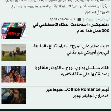
مسلسل «نتفليكس» يعود بالذاكرة إلى تفجير طائرة «بان آم 103» فوق لوكربي
مركّزاً على تعاطف أهل القرية الاسكوتلندية مع الضحايا وذويهم، وعلى صراع
الأجهزة في التحقيق.
كريستين حبيب (بيروت)
السبت 08/08 - 10:57
«نتفليكس» استخدمت الذكاء الاصطناعي في
300 عمل هذا العام
«بيت صغير على المرج»... دراما تبالغ بالمثاليّة
في زمنٍ أميركي غير مثالي
ختام مسلسل يداوي الروح... انتهت رحلة توبا
وصديقتَيها على «نتفليكس»
فيلم Office Romance... هبوط غير
اضطراري لجنيفر لوبيز