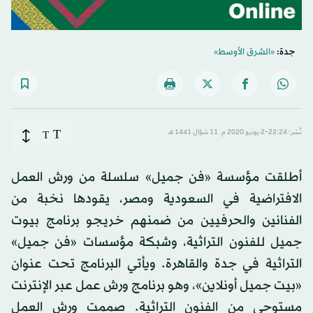
جدة:
«الشرق الأوسط»
T
نُشر: 22:24-2 يونيو 2020 م ـ 11 شوّال 1441 هـ
T
أطلقت مؤسسة «فن جميل» سلسلة من ورش العمل
الافتراضية في السعودية ومصر، يقودها نخبة من
الفنانين والحرفيين من ضمنهم خريجو برنامج بيوت
جميل للفنون التراثية، وشبكة مؤسسات «فن جميل»
التراثية في جدة والقاهرة. ويأتي البرنامج تحت عنوان
«بيت جميل أونلاين»، وهو برنامج ورش عمل عبر الإنترنت
مستوحى من الفنون التراثية. صممت ورش العمل