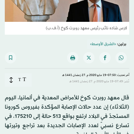
لارس شاده نائب رئيس معهد روبرت كوخ (أ.ف.ب)
برلين:
«الشرق الأوسط»
آخر تحديث: 07:50-19 مايو 2020 م ـ 27 رَمضان 1441 هـ
T
T
نُشر: 07:49-19 مايو 2020 م ـ 27 رَمضان 1441 هـ
قال معهد روبرت كوخ للأمراض المعدية في ألمانيا، اليوم
(الثلاثاء) إن عدد حالات الإصابة المؤكدة بفيروس كورونا
المستجدّ في البلاد ارتفع بواقع 513 حالة إلى 175210، في
تسارع نسبيّ لعدد الإصابات الجديدة بعد تراجع وتيرتها