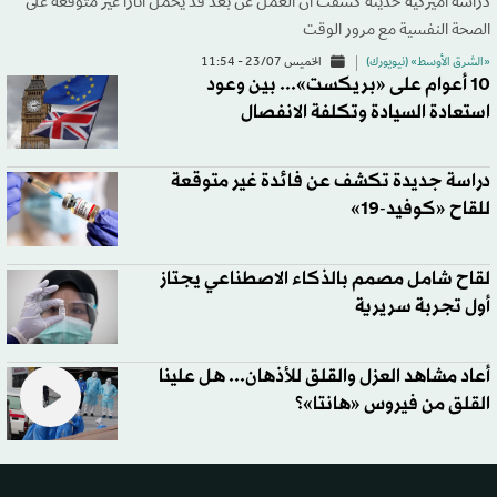
دراسة أميركية حديثة كشفت أن العمل عن بُعد قد يحمل آثاراً غير متوقعة على
الصحة النفسية مع مرور الوقت
«الشرق الأوسط» (نيويورك)
الخميس 23/07 - 11:54
10 أعوام على «بريكست»... بين وعود
استعادة السيادة وتكلفة الانفصال
دراسة جديدة تكشف عن فائدة غير متوقعة
للقاح «كوفيد-19»
لقاح شامل مصمم بالذكاء الاصطناعي يجتاز
أول تجربة سريرية
أعاد مشاهد العزل والقلق للأذهان... هل علينا
القلق من فيروس «هانتا»؟