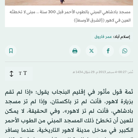
مسجد بادشاهي المبني بالطوب الأحمر قبل 300 سنة .. مبنى لا تخطئه
العين في لاهور ({الشرق الأوسط})
إسلام آباد:
عمر فاروق
T
نُشر: 00:27-4 سبتمبر 2013 م ـ 29 شوّال 1434 هـ
T
ثمة قول مأثور في إقليم البنجاب يقول: «إذا لم تقم
بزيارة لاهور، فأنت لم ترَ باكستان، وإذا لم ترَ مسجد
بادشاهي، فأنت لم ترَ لاهور». وفي الحقيقة، لا يمكن
للعين أن تخطئ ذلك المسجد المبني من الطوب الأحمر
الكبير في مدخل مدينة لاهور التاريخية، عندما يسافر