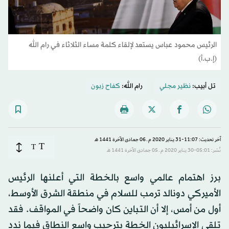
الرئيس محمود عباس يستعد لإلقاء كلمة مساء الثلاثاء في رام الله
(إ.ب.أ)
تل أبيب:
نظير مجلي
رام الله:
كفاح زبون
آخر تحديث: 11:07-31 يناير 2020 م ـ 06 جمادى الآخرة 1441 هـ
T
T
نُشر: 05:01-30 يناير 2020 م ـ 05 جمادى الآخرة 1441 هـ
برز اهتمام عالمي واسع بالخطة التي أعلنها الرئيس
الأميركي دونالد ترمب للسلام في منطقة الشرق الأوسط،
أول من أمس، إلا أن التباين كان واضحاً في المواقف. فقد
تلقى الإسرائيليون الخطة بترحيب واسع النطاق فيما ندد