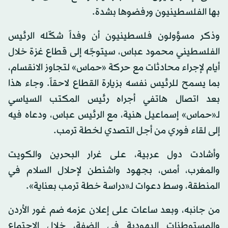
بها الفلسطينيون ورفضوها بشدة.
وذكر مسؤولون فلسطينيون أن وفداً شكّله الرئيس
الفلسطيني محمود عباس، سيتوجّه إلى قطاع غزة خلال
أيام لإجراء محادثات مع حركة «حماس» لتجاوز الانقسام،
بما يسمح للرئيس نفسه بزيارة القطاع لاحقاً. وجاء هذا
بعد اتصال هاتفي أجراه رئيس المكتب السياسي
لـ«حماس» إسماعيل هنية، مع الرئيس عباس، ودعاه فيه
إلى لقاء فوري من أجل التصدي لخطة ترمب.
وأشادت دول عربية، على غرار البحرين والكويت
والمغرب، أمس، بجهود واشنطن لإحلال السلام في
المنطقة، وسط دعوات لـ«دراسة خطة ترمب بعناية».
من جانبه، وبعد ساعات على إعلان عزمه ضم غور الأردن
والمستوطنات اليهودية في الضفة، خلال الاجتماع