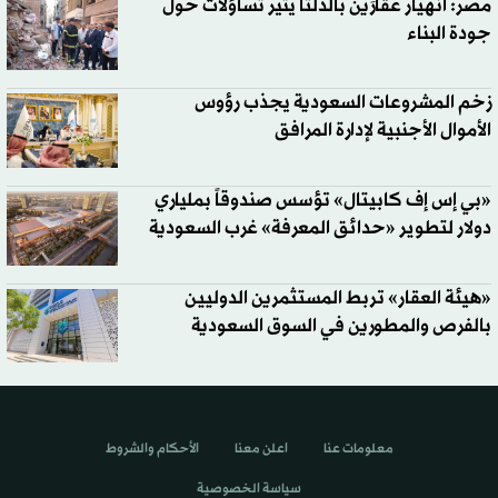
مصر: انهيار عقارَين بالدلتا يثير تساؤلات حول
جودة البناء
زخم المشروعات السعودية يجذب رؤوس
الأموال الأجنبية لإدارة المرافق
«بي إس إف كابيتال» تؤسس صندوقاً بملياري
دولار لتطوير «حدائق المعرفة» غرب السعودية
«هيئة العقار» تربط المستثمرين الدوليين
بالفرص والمطورين في السوق السعودية
معلومات عنا
اعلن معنا
الأحكام والشروط
سياسة الخصوصية