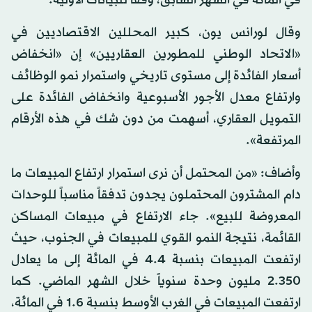
في المائة في الشهر السابق، وفقاً للبيانات الأولية.
وقال لورانس يون، كبير المحللين الاقتصاديين في
«الاتحاد الوطني للمطورين العقاريين» إن «انخفاض
أسعار الفائدة إلى مستوى تاريخي واستمرار نمو الوظائف
وارتفاع معدل الأجور الأسبوعية وانخفاض الفائدة على
التمويل العقاري، أسهمت من دون شك في هذه الأرقام
المرتفعة».
وأضاف: «من المحتمل أن نرى استمرار ارتفاع المبيعات ما
دام المشترون المحتملون يجدون تدفقاً مناسباً للوحدات
المعروضة للبيع». جاء الارتفاع في مبيعات المساكن
القائمة، نتيجة النمو القوي للمبيعات في الجنوب، حيث
ارتفعت المبيعات بنسبة 4.4 في المائة إلى ما يعادل
2.350 مليون وحدة سنوياً خلال الشهر الماضي. كما
ارتفعت المبيعات في الغرب الأوسط بنسبة 1.6 في المائة،