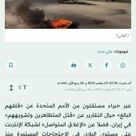
(غيتي)
نيويورك:
علي بردى
آخر تحديث: 23:30-23 نوفمبر 2019 م ـ 26 ربيع الأول 1441 هـ
T
T
نُشر: 23:17-23 نوفمبر 2019 م ـ 26 ربيع الأول 1441 هـ
عبر خبراء مستقلون من الأمم المتحدة عن «قلقهم
البالغ» حيال التقارير عن «قتل المتظاهرين وتشويههم»
في إيران، فضلاً عن «الإغلاق المتواصل» لشبكة الإنترنت
على مستوى البلاد، في الاحتجاجات المستمرة منذ