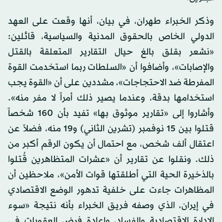
وذكر الخبراء طهران، في بيان، أنها وقعت على العهد
الدولي الخاص بالحقوق المدنية والسياسية، قائلين:
«نشعر بقلق بالغ حيال التقارير المتعلقة بالقتل
والإصابات»، وأضافوا أن «السلطات ربما استخدمت القوة
المفرطة ضد الاحتجاجات»، مشددين على أن «القوة يجب
استخدامها بدقة، وعندما يصير ذلك أمراً لا مفر منه».
وأشاروا إلى «تقارير موثوق بها» تفيد بأن 160 شخصاً
قتلوا بين 15 نوفمبر (تشرين الثاني) و19 منه، فضلاً عن
اعتقال ألف شخص، مع احتمال أن يكون الرقم أكبر من
ذلك. ونقلوا عن تقارير أن «عشرات المتظاهرين قُتلوا
بالذخيرة الحية التي أطلقتها قوات الأمن»، ملاحظين أن
المظاهرات جاءت على خلفية تدهور الوضع الاقتصادي
في إيران، الذي وصفه فريق الخبراء بأنه نتيجة «سوء
الإدارة الاقتصادية والفساد، وإعادة فرض العقوبات في