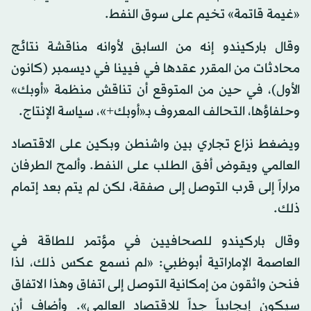
«غيمة قاتمة» تخيم على سوق النفط.
وقال باركيندو إنه من السابق لأوانه مناقشة نتائج
محادثات من المقرر عقدها في فيينا في ديسمبر (كانون
الأول)، في حين من المتوقع أن تناقش منظمة «أوبك»
وحلفاؤها، التحالف المعروف بـ«أوبك+»، سياسة الإنتاج.
ويضغط نزاع تجاري بين واشنطن وبكين على الاقتصاد
العالمي ويقوض أفق الطلب على النفط. وألمح الطرفان
مراراً إلى قرب التوصل إلى صفقة، لكن لم يتم بعد إتمام
ذلك.
وقال باركيندو للصحافيين في مؤتمر للطاقة في
العاصمة الإماراتية أبوظبي: «لم نسمع عكس ذلك، لذا
فنحن واثقون من إمكانية التوصل إلى اتفاق وهذا الاتفاق
سيكون إيجابياً جداً للاقتصاد العالمي». وأضاف أن