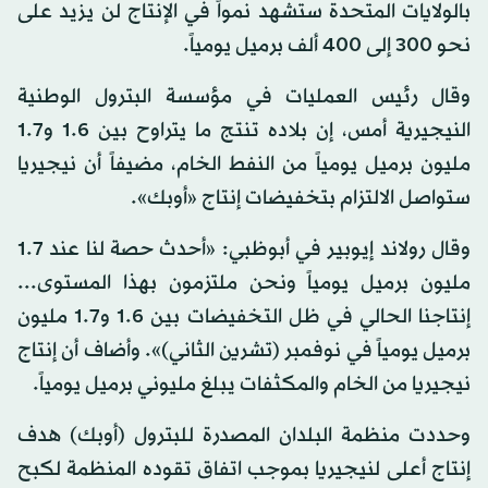
بالولايات المتحدة ستشهد نمواً في الإنتاج لن يزيد على
نحو 300 إلى 400 ألف برميل يومياً.
وقال رئيس العمليات في مؤسسة البترول الوطنية
النيجيرية أمس، إن بلاده تنتج ما يتراوح بين 1.6 و1.7
مليون برميل يومياً من النفط الخام، مضيفاً أن نيجيريا
ستواصل الالتزام بتخفيضات إنتاج «أوبك».
وقال رولاند إيوبير في أبوظبي: «أحدث حصة لنا عند 1.7
مليون برميل يومياً ونحن ملتزمون بهذا المستوى...
إنتاجنا الحالي في ظل التخفيضات بين 1.6 و1.7 مليون
برميل يومياً في نوفمبر (تشرين الثاني)». وأضاف أن إنتاج
نيجيريا من الخام والمكثفات يبلغ مليوني برميل يومياً.
وحددت منظمة البلدان المصدرة للبترول (أوبك) هدف
إنتاج أعلى لنيجيريا بموجب اتفاق تقوده المنظمة لكبح