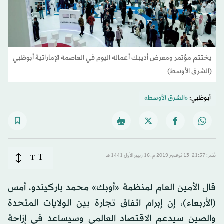
يختتم مؤتمر ومعرض أديبك أعماله اليوم في العاصمة الإماراتية أبوظبي
(الشرق الأوسط)
أبوظبي:
«الشرق الأوسط»
T
نُشر: 21:57-13 نوفمبر 2019 م ـ 16 ربيع الأول 1441 هـ
T
قال الأمين العام لمنظمة «أوبك» محمد باركيندو، أمس
(الأربعاء)، إن إبرام اتفاق تجارة بين الولايات المتحدة
والصين سيدعم الاقتصاد العالمي وسيساعد في إزاحة