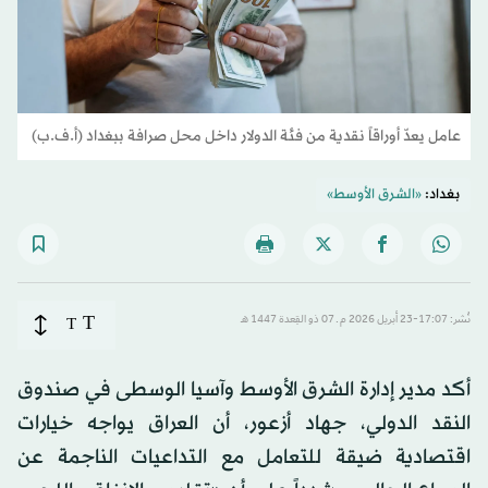
عامل يعدّ أوراقاً نقدية من فئة الدولار داخل محل صرافة ببغداد (أ.ف.ب)
بغداد:
«الشرق الأوسط»
T
نُشر: 17:07-23 أبريل 2026 م ـ 07 ذو القِعدة 1447 هـ
T
أكد مدير إدارة الشرق الأوسط وآسيا الوسطى في صندوق
النقد الدولي، جهاد أزعور، أن العراق يواجه خيارات
اقتصادية ضيقة للتعامل مع التداعيات الناجمة عن