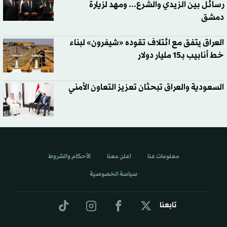
رسائل بين الزيدي والشرع... ومهد لزيارة
دمشق
العراق يتفق مع ائتلاف تقوده «شيفرون» لبناء
خط أنابيب بـ15 مليار دولار
السعودية والعراق تبحثان تعزيز التعاون الأمني
معلومات عنا
اعلن معنا
الأحكام والشروط
سياسة الخصوصية
تابعنا