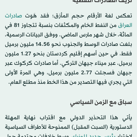
نزيف الصادرات النفطية
تعكس لغة الأرقام حجم المأزق؛ فقد هَوَت
صادرات
العراق
من النفط الخام والمكثفات بنسبة تتجاوز 81 في
المائة، خلال شهر مارس الماضي. ووفق البيانات الرسمية،
بلغت صادرات الوسط والجنوب نحو 14.56 مليون برميل
فقط، في حين أسهم إقليم كردستان بنحو 1.27 مليون
برميل، عبر ميناء جيهان التركي. أما صادرات كركوك عبر
جيهان فسجلت 2.77 مليون برميل، وهي المرة الأولى
التي يجري فيها التصدير من هذا الخط منذ مطلع العام.
سباق مع الزمن السياسي
يأتي هذا التحذير الدولي مع اقتراب نهاية المهلة
الدستورية (السبت المقبل) الممنوحة للأطراف السياسية
لاختيار
رئيس جديد للوزراء
، وسط خلافات محتدمة حول