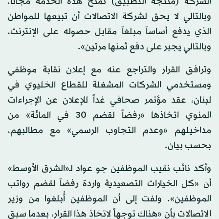
الشركة (منتجة التطبيق) تمنح هذه الخدمة مجاناً،
وبالتالي لا يحق لشركة الاتصالات أن تبيعها للمواطن
الذي يدفع أساساً مبلغاً مقابل حصوله على الإنترنت،
وبالتالي يجبر على دفع ثمنها مرتين».
وترافق القرار والتراجع عنه مع إعلان نقابة موظفي
ومستخدمي الشركات المشغلة للقطاع الخليوي في
لبنان، عقد مؤتمر صحافي غداً للإعلان عن الإجراءات
المنوي اتخاذها «رفضاً لقضم 30 في المائة» من
مداخيلهم «وعدم التجاوب الرسمي» مع مطالبهم،
بحسب بيان.
وأكد نائب نقيب الموظفين جو عواد لـ«الشرق الأوسط»
أن «كل الخيارات التصعيدية واردة رفضاً لقضم رواتب
الموظفين». ولفت إلى أن الموظفين أُبلغوا من وزير
الاتصالات بأن «هناك توجهاً لاتخاذ هذا القرار، بعدما سبق