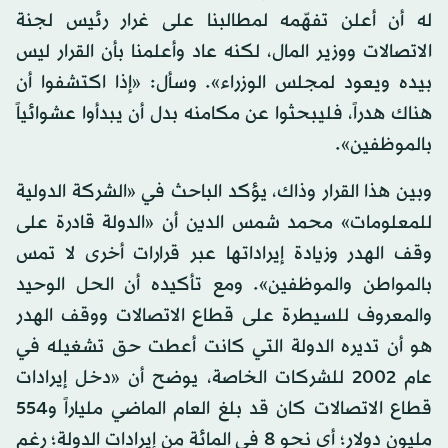
له أن أعلن تفهّمه لمطالبنا على غرار رئيس لجنة
الاتصالات ووزير المال، لكنه عاد وأعلمنا بأن القرار ليس
بيده ويعود لمجلس الوزراء». وسأل: «إذا اكتشفوا أن
هناك هدراً، فليبحثوا عن مكامنه بدل أن يبدأوا عشوائياً
بالموظفين».
وبين هذا القرار وذاك، يؤكد الباحث في «الشركة الدولية
للمعلومات» محمد شمس الدين أن «الدولة قادرة على
وقف الهدر وزيادة إيراداتها عبر قرارات أخرى لا تمس
بالمواطن والموظفين». ومع تأكيده أن الحل الوحيد
والمعروف للسيطرة على قطاع الاتصالات ووقف الهدر
هو أن تديره الدولة التي كانت أعطت حق تشغيله في
عام 2002 للشركات الخاصة، يوضح أن «دخل إيرادات
قطاع الاتصالات كان قد بلغ العام الماضي ملياراً و554
مليون دولار؛ أي نحو 8 في المائة من إيرادات الدولة؛ رغم