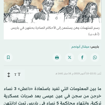
رسم للمتهمات وهن يستمعن إلى الأحكام الصادرة بحقهن في باريس
(أ.ف.ب)
باريس:
ميشال أبونجم
T
نُشر: 22:51-15 أكتوبر 2019 م ـ 16 صفَر 1441 هـ
T
ما بين المعلومات التي تفيد باستعادة «داعش» 3 نساء
خرجن من سجن في عين عيسى بعد ضربات عسكرية
تركية، وانتهاء محاكمة 5 نساء في باريس تمت إدانتهن