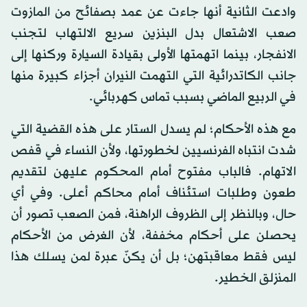
وادعت الثانية أنها جاءت عن عمد بصفائح من المازوت
صعب الاشتعال بدل البنزين سريع الالتهاب لتجنب
الانفجار، بينما اتهمتها الأولى بقيادة السيارة وركنها إلى
جانب الكاتدرائية التي التهمت النيران أجزاء كبيرة منها
في الربيع الماضي بسبب تماس كهربائي.
مع هذه الأحكام؛ لم يسدل الستار على هذه القضية التي
شدت انتباه الفرنسيين لخطورتها، ولأن النساء في قفص
الاتهام. فالباب مفتوح أمام المحكوم عليهن لتقديم
طعون وطلبات استئناف أمام محاكم أعلى. وفي أي
حال، وبالنظر إلى الظروف الراهنة، فمن الصعب تصور أن
يحصلن على أحكام مخففة، لأن الغرض من الأحكام
ليس فقط معاقبتهن؛ بل أن يكنّ عبرة لمن يسلك هذا
المنزلق الخطير.