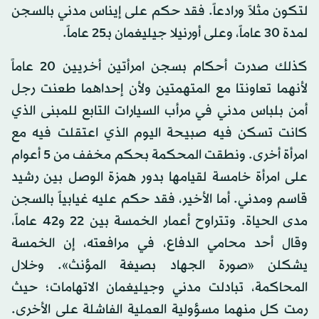
لتكون مثلاً ورادعاً. فقد حكم على إيناس مدني بالسجن
لمدة 30 عاماً، وعلى أورنيلا جيليغمان بـ25 عاماً.
كذلك صدرت أحكام بسجن امرأتين أخريين 20 عاماً
لأنهما تعاونتا مع المتهمتين ولأن إحداهما طعنت رجل
أمن بلباس مدني في مرأب السيارات التابع للمبنى الذي
كانت تسكن فيه صبيحة اليوم الذي اعتقلت فيه مع
امرأة أخرى. ونطقت المحكمة بحكم مخفف من 5 أعوام
على امرأة خامسة لقيامها بدور همزة الوصل بين رشيد
قاسم ومدني. أما الأخير، فقد حكم عليه غيابياً بالسجن
مدى الحياة. وتتراوح أعمار الخمسة بين 22 و42 عاماً،
وقال أحد محامي الدفاع، في مرافعته، إن الخمسة
يشكلن «صورة الجهاد بصيغة المؤنث». وخلال
المحاكمة، تبادلت مدني وجيليغمان الاتهامات؛ حيث
رمت كل منهما مسؤولية العملية الفاشلة على الأخرى.