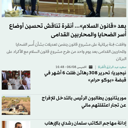
بعد «قانون السلام»... أنقرة تناقش تحسين أوضاع
أُسر الضحايا والمحاربين القدامى
وافقت لجنة برلمانية على مشروع قانون يتضمن تعديلات بشأن أُسر الضحايا
والمحاربين القدامى بعد يوم واحد من طرح مشروع قانون السلام مع الأكراد على
البرلمان
سعيد عبد الرازق (أنقرة)
الخميس 06/08 - 16:48
نيجيريا: تحرير 308 رهائن ظلت 6 أشهر في
قبضة «بوكو حرام»
موريتانيون يطالبون الرئيس بالتدخل للإفراج
عن تجار اعتقلتهم مالي
إدانة مهاجم الكاتب سلمان رشدي بالإرهاب