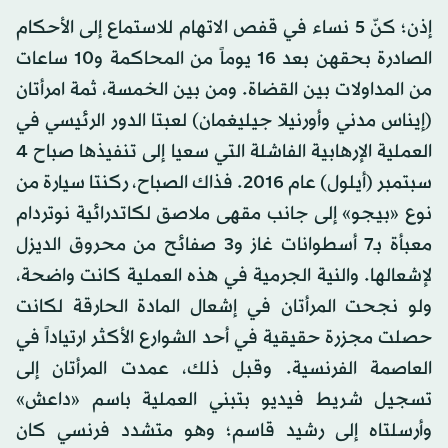
إذن؛ كنّ 5 نساء في قفص الاتهام للاستماع إلى الأحكام
الصادرة بحقهن بعد 16 يوماً من المحاكمة و10 ساعات
من المداولات بين القضاة. ومن بين الخمسة، ثمة امرأتان
(إيناس مدني وأورنيلا جيليغمان) لعبتا الدور الرئيسي في
العملية الإرهابية الفاشلة التي سعيا إلى تنفيذها صباح 4
سبتمبر (أيلول) عام 2016. فذاك الصباح، ركنتا سيارة من
نوع «بيجو» إلى جانب مقهى ملاصق لكاتدرائية نوتردام
معبأة بـ7 أسطوانات غاز و3 صفائح من محروق الديزل
لإشعالها. والنية الجرمية في هذه العملية كانت واضحة،
ولو نجحت المرأتان في إشعال المادة الحارقة لكانت
حصلت مجزرة حقيقية في أحد الشوارع الأكثر ارتياداً في
العاصمة الفرنسية. وقبل ذلك، عمدت المرأتان إلى
تسجيل شريط فيديو بتبني العملية باسم «داعش»
وأرسلتاه إلى رشيد قاسم؛ وهو متشدد فرنسي كان