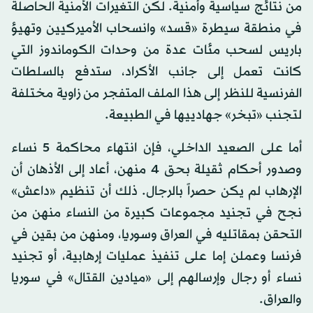
من نتائج سياسية وأمنية. لكن التغيرات الأمنية الحاصلة
في منطقة سيطرة «قسد» وانسحاب الأميركيين وتهيؤ
باريس لسحب مئات عدة من وحدات الكوماندوز التي
كانت تعمل إلى جانب الأكراد، ستدفع بالسلطات
الفرنسية للنظر إلى هذا الملف المتفجر من زاوية مختلفة
لتجنب «تبخر» جهادييها في الطبيعة.
أما على الصعيد الداخلي، فإن انتهاء محاكمة 5 نساء
وصدور أحكام ثقيلة بحق 4 منهن، أعاد إلى الأذهان أن
الإرهاب لم يكن حصراً بالرجال. ذلك أن تنظيم «داعش»
نجح في تجنيد مجموعات كبيرة من النساء منهن من
التحقن بمقاتليه في العراق وسوريا، ومنهن من بقين في
فرنسا وعملن إما على تنفيذ عمليات إرهابية، أو تجنيد
نساء أو رجال وإرسالهم إلى «ميادين القتال» في سوريا
والعراق.