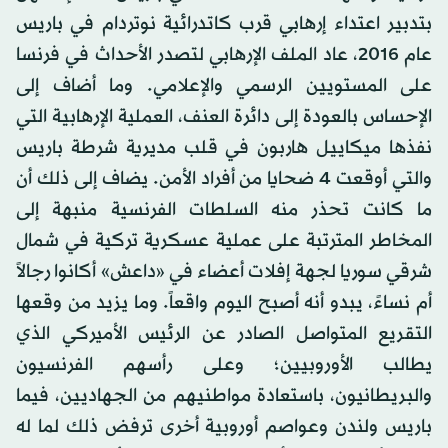
بتدبير اعتداء إرهابي قرب كاتدرائية نوتردام في باريس
عام 2016، عاد الملف الإرهابي لتصدر الأحداث في فرنسا
على المستويين الرسمي والإعلامي. وما أضاف إلى
الإحساس بالعودة إلى دائرة العنف، العملية الإرهابية التي
نفذها ميكاييل هاربون في قلب مديرية شرطة باريس
والتي أوقعت 4 ضحايا من أفراد الأمن. يضاف إلى ذلك أن
ما كانت تحذر منه السلطات الفرنسية منبهة إلى
المخاطر المترتبة على عملية عسكرية تركية في شمال
شرقي سوريا لجهة إفلات أعضاء في «داعش» أكانوا رجالاً
أم نساءً، يبدو أنه أصبح اليوم واقعاً. وما يزيد من وقعها
التقريع المتواصل الصادر عن الرئيس الأميركي الذي
يطالب الأوروبيين؛ وعلى رأسهم الفرنسيون
والبريطانيون، باستعادة مواطنيهم من الجهاديين، فيما
باريس ولندن وعواصم أوروبية أخرى ترفض ذلك لما له