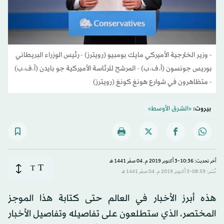
- وزير الخارجية الأميركي مايك بومبيو (رويترز) - رئيس الوزراء البريطاني
بوريس جونسون (أ.ف.ب) - المرشح للرئاسة الأميركية جو بايدن (أ.ف.ب)
- متظاهرون في شوارع هونغ كونغ (رويترز)
بيروت:
«الشرق الأوسط»
آخر تحديث: 10:36-3 أكتوبر 2019 م ـ 04 صفَر 1441 هـ
T
T
نُشر: 08:59-3 أكتوبر 2019 م ـ 04 صفَر 1441 هـ
هذه أبرز الأخبار في العالم حتى كتابة هذا الموجز
المختصر، الذي ستطلعون على تفاصيله وتفاصيل الأخبار