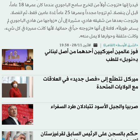
فيدرا إنها «تزوجت أولاً من المخرج سامح الباجوري عندما كان عمرها 18 عاماً،
قبل أن ينفصلا. ثم تزوجا مجدداً وعمرها 25 عاماً لمدة عامين فقط، ثم انفصلا.
وتزوجت بعدها من شقيقه هادي، مشيرة إلى أن «زواجها من هادي الباجوري لم
يستمر طويلاً»، لافتة إلى أنها «تزوجته حباً في حماتها، لأنها كانت مميزة في كل شيء،
وكانت مثقفة وحوارها لا يمل منه».
«الشرق الأوسط» (القاهرة)
الاثنين 28/11 - 19:38
فوز عالمين أميركيين أحدهما من أصل لبناني
بـ«نوبل» للطب
ميركل تتطلّع إلى «فصل جديد» في العلاقات
مع الولايات المتحدة
صربيا والجبل الأسود تتبادلان طرد السفراء
حكم بالسجن على الرئيس السابق لقرغيزستان