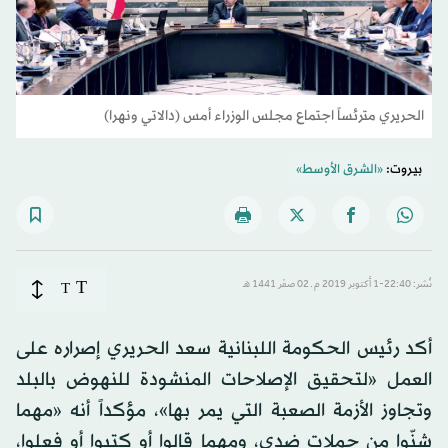
الحريري مترئساً اجتماع مجلس الوزراء أمس (دالاتي ونهرا)
بيروت:
«الشرق الأوسط»
T
نُشر: 22:40-1 أكتوبر 2019 م ـ 02 صفَر 1441 هـ
T
أكد رئيس الحكومة اللبنانية سعد الحريري إصراره على
العمل «لتحقيق الإصلاحات المنشودة للنهوض بالبلد
وتجاوز الأزمة الصعبة التي يمر بها»، مؤكداً أنه «مهما
شنّوا من حملات ضدي، ومهما قالوا أو كتبوا أو فعلوا،