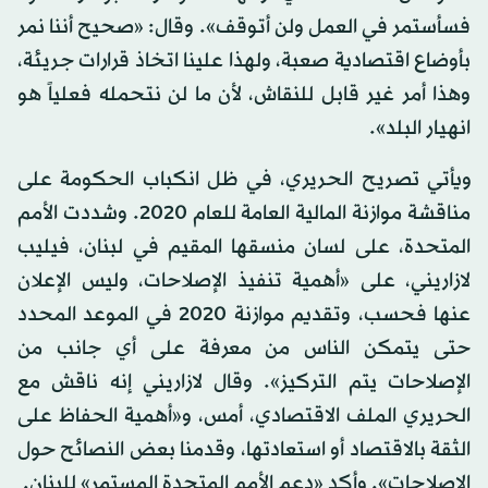
فسأستمر في العمل ولن أتوقف». وقال: «صحيح أننا نمر
بأوضاع اقتصادية صعبة، ولهذا علينا اتخاذ قرارات جريئة،
وهذا أمر غير قابل للنقاش، لأن ما لن نتحمله فعلياً هو
انهيار البلد».
ويأتي تصريح الحريري، في ظل انكباب الحكومة على
مناقشة موازنة المالية العامة للعام 2020. وشددت الأمم
المتحدة، على لسان منسقها المقيم في لبنان، فيليب
لازاريني، على «أهمية تنفيذ الإصلاحات، وليس الإعلان
عنها فحسب، وتقديم موازنة 2020 في الموعد المحدد
حتى يتمكن الناس من معرفة على أي جانب من
الإصلاحات يتم التركيز». وقال لازاريني إنه ناقش مع
الحريري الملف الاقتصادي، أمس، و«أهمية الحفاظ على
الثقة بالاقتصاد أو استعادتها، وقدمنا بعض النصائح حول
الإصلاحات». وأكد «دعم الأمم المتحدة المستمر» للبنان.