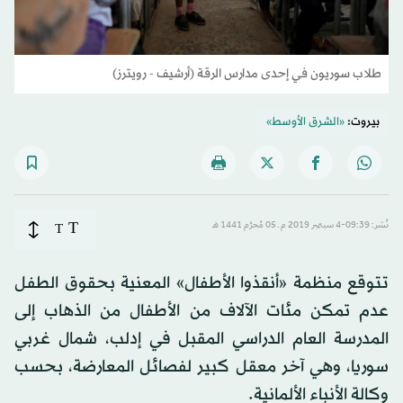
طلاب سوريون في إحدى مدارس الرقة (أرشيف - رويترز)
بيروت:
«الشرق الأوسط»
T
نُشر: 09:39-4 سبتمبر 2019 م ـ 05 مُحرَّم 1441 هـ
T
تتوقع منظمة «أنقذوا الأطفال» المعنية بحقوق الطفل
عدم تمكن مئات الآلاف من الأطفال من الذهاب إلى
المدرسة العام الدراسي المقبل في إدلب، شمال غربي
سوريا، وهي آخر معقل كبير لفصائل المعارضة، بحسب
وكالة الأنباء الألمانية.