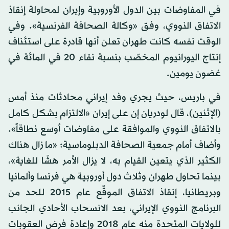
في المفاوضات بين الدول الأوروبية وإيران لمحاولة إنقاذ
الاتفاق النووي، وفق «وكالة الصحافة الفرنسية». وفي
الوقت نفسه كانت طهران تعلن أنها قادرة على استئناف
إنتاج اليورانيوم المخصّب بنسبة نقاء 20 في المائة في
غضون يومين.
في باريس، حيث يجري وفد إيراني محادثات منذ أمس
(الإثنين)، قال لودريان إن على إيران «الالتزام بشكل كامل
بالاتفاق النووي والموافقة على مفاوضات أوسع نطاقاً».
وأضاف أمام جمعية الصحافة الدبلوماسية: «ما زال هناك
الكثير الذي يتعين القيام به، لا يزال الأمر هشًا للغاية»،
بينما تحاول طهران وثلاث دول أوروبية هي فرنسا وألمانيا
وبريطانيا، إنقاذ الاتفاق الموقّع عام 2015 للحد من
البرنامج النووي الإيراني، بعد الانسحاب الأحادي الجانب
للولايات المتحدة منه عام 2018 وإعادة فرض العقوبات