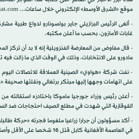
موقع «الشرق الأوسط» الإلكتروني خلال ساعات... aawsat.com
- ألغى الرئيس البرازيلي جاير بولسونارو لدواع طبية مش
غابات الأمازون، بحسب ما أعلن مكتبه.
- قال مفاوض من المعارضة الفنزويلية إنه لا بد أن تركز ا
مادورو على الانتخابات، وذلك في الوقت الذي ما زالت في
- نفت شركة «هواوي» الصينية العملاقة للاتصالات اليوم (ا
على اتهامات وجهها إليها مبتكر برتغالي ونقلتها صحيفة 
- أعلن رئيس وزراء جورجيا ماموكا باختادزه استقالته من 
القوقازية التي شهدت في مطلع الصيف احتجاجات ضد السلط
- أكد مسؤولون أن جرارا زراعيا ملغوما فجرته «حركة طا
في العاصمة الأفغانية كابل قتل 16 شخصا على الأقل وأصاب 119.