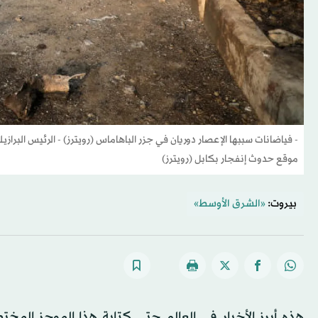
- فياضانات سببها الإعصار دوريان في جزر الباهاماس (رويترز) - الرئيس البرا
موقع حدوث إنفجار بكابل (رويترز)
بيروت:
«الشرق الأوسط»
هذه أبرز الأخبار في العالم حتى كتابة هذا الموجز المخ