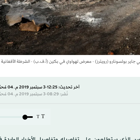
زيلي جاير بولسونارو (رويترز) - معرض لهواوي في بكين (أ.ف.ب) - الشرطة الأفغانية
آخر تحديث: 12:25-3 سبتمبر 2019 م ـ 04 مُحرَّم 1441 هـ
نُشر: 08:29-3 سبتمبر 2019 م ـ 04 مُحرَّم 1441 هـ
T
T
تصر، الذي ستطلعون على تفاصيله وتفاصيل الأخبار الواردة 