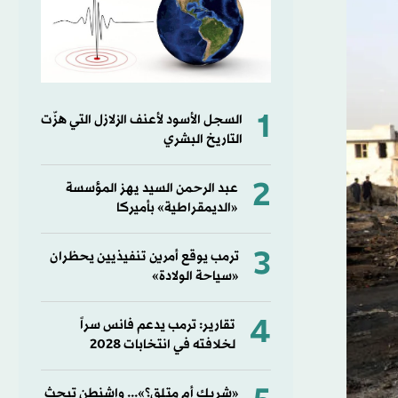
1
السجل الأسود لأعنف الزلازل التي هزّت
التاريخ البشري
2
عبد الرحمن السيد يهز المؤسسة
«الديمقراطية» بأميركا
3
ترمب يوقع أمرين تنفيذيين يحظران
«سياحة الولادة»
4
تقارير: ترمب يدعم فانس سراً
لخلافته في انتخابات 2028
«شريك أم متلقٍ؟»... واشنطن تبحث