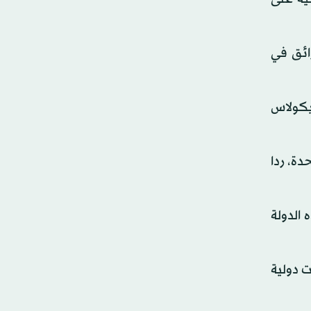
رائق في
نيكولاس
دة، ردا
 الدولة
 دولية