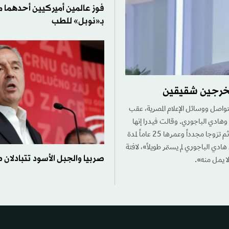
فوز عالمين أميركيين أحدهما م
بـ«نوبل» للطب
 مخرجين شقيقين
التواصل ووسائل الإعلام المصرية، عقب
وهادي الباجوري. وقالت فيدرا إنها
«تزوجت أولاً من المخرج سامح الباجوري عندما كان عمرها 18 عاماً، قبل أن ينفصلا. ثم تزوجا مجدداً وعمرها 25 عاماً لمدة
ي الباجوري لم يستمر طويلاً»، لافتة
صربيا والجبل الأسود تتبادلان ط
لا يمل منه».