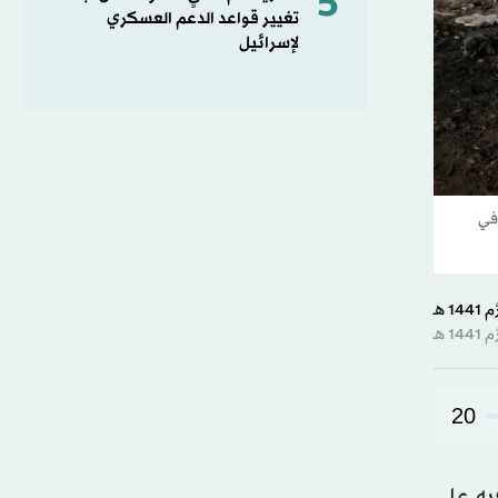
5
تغيير قواعد الدعم العسكري
لإسرائيل
 في
20
فيه على