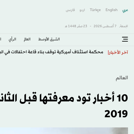
عربي
English
Türkçe
اردو
فارسى
الجمعة,
7 أغسطس 2026
-
23 صفَر 1448 هـ
الشرق الأوسط​
العالم
الرأي
ا
محكمة استئناف أميركية توقف بناء قاعة احتفالات في الب
آخر الأخبار
العالم
2019