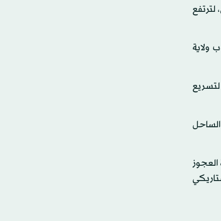
 لترتفع
جنوب ولاية
 لتسريع
الساحل
 العجوز
ستاريكي