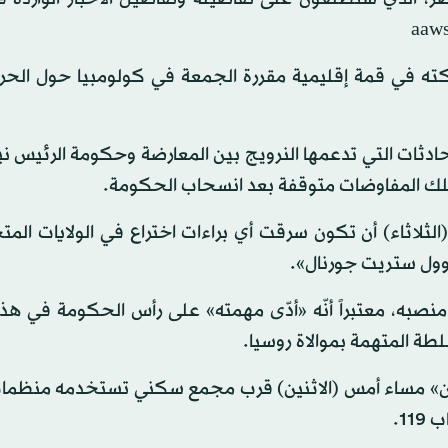
اركته في قمة إقليمية مقررة الجمعة في كولومبيا حول الح
لمحادثات التي تدعمها النرويج بين المعارضة وحكومة الرئيس 
ه تلك المفاوضات متوقفة بعد انسحاب الحكومة.
لثلاثاء) أن تكون سرقت أي براءات اختراع في الولايات المتح
«وول ستريت جورنال».
منصبه، معتبراً أنّه «أدّى مهمته» على رأس الحكومة في هذه
ة المتهمة بموالاة روسيا.
لبان» مساء أمس (الاثنين) قرب مجمع سكني تستخدمه منظمات