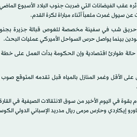
ره عقب الفيضانات التي ضربت جنوب البلاد الأسبوع الماضي،
عن سيول غمرت ملعباً أثناء مباراة لكرة القدم.
علام إن غواصين عثروا على 25 جثة بعد حريق شب في سفينة مخصصة للغوص قبالة جزيرة ب
قودين بينما يواصل حرس السواحل الأميركي عمليات البحث.
لن حالة طوارئ اقتصادية وإن الحكومة بدأت العمل على خطة
 على الأقل وغمر المنازل بالمياه قبل تقدمه المتوقع صوب 
قوة في اليوم الأخير من سوق الانتقالات الصيفية في القارة
ماورو إيكاردي وحارس مرمى ريال مدريد الإسباني الدولي الكو