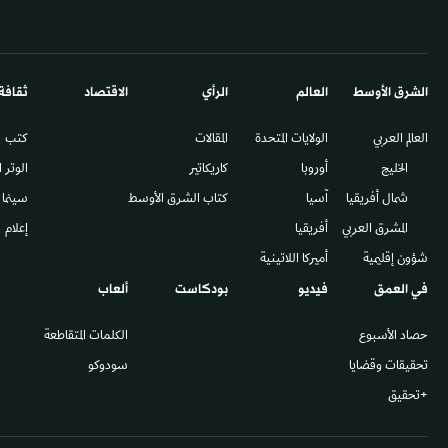
الشرق الأوسط​
العالم
الرأي
الاقتصاد
ثقافة
العالم العربي
الولايات المتحدة
المقالات
كتب
الخليج
أوروبا
كاريكاتير
الوتر 
شمال أفريقيا
آسيا
كتاب الشرق الأوسط
سينما
المشرق العربي
أفريقيا
إعلام
شؤون إقليمية
أميركا اللاتينية
في العمق
فيديو
بودكاست
ألعاب
حصاد الأسبوع
الكلمات المتقاطعة
تحقيقات وقضايا
سودوكو
+تحقيق