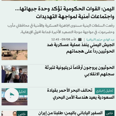
اليمن: القوات الحكومية تؤكد وحدة جبهاتها...
واجتماعات أمنية لمواجهة التهديدات
رفعت السلطات اليمنية مستوى الجاهزية العسكرية والأمنية في محافظتَي مأرب
وحضرموت، في مواجهة موجة التصعيد الأخيرة لجماعة الحوثي الإرهابية.
عبد الهادي حبتور (الرياض)
الأحد 09/08 - 12:45
الجيش اليمني ينفذ عملية عسكرية ضد
الحوثيين رداً على هجماتهم
الحوثيون يروجون أرقاماً تريليونية لتبرئة
سجلهم الانقلابي
تحالف البحر الأحمر بقيادة
تحليل إخباري
تحليل إخباري
السعودية يعيد هندسة الأمن البحري
السفير الياباني باليمن: طلبنا من إيران
خاص
خاص