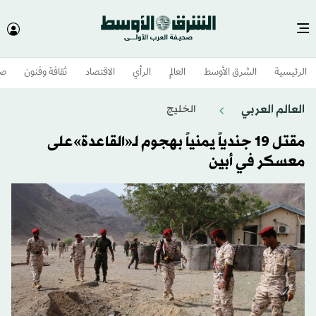
الرئيسية
الشرق الأوسط​
العالم
الرأي
الاقتصاد
ثقافة وفنون
صح
العالم العربي
الخليج
مقتل 19 جندياً يمنياً بهجوم لـ«القاعدة»على
معسكر في أبين