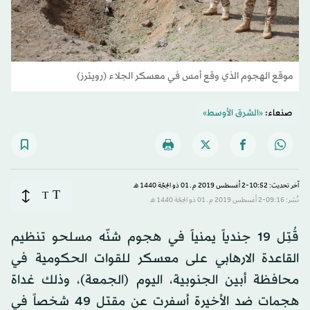
موقع الهجوم الذي وقع أمس في معسكر الجلاء (رويترز)
صنعاء:
«الشرق الأوسط»
آخر تحديث: 10:52-2 أغسطس 2019 م ـ 01 ذو الحِجّة 1440 هـ
T
T
نُشر: 09:16-2 أغسطس 2019 م ـ 01 ذو الحِجّة 1440 هـ
قُتِل 19 جندياً يمنياً في هجوم شنّه مسلحو تنظيم
القاعدة الارهابي على معسكر للقوات الحكومية في
محافظة أبين الجنوبية، اليوم (الجمعة)، وذلك غداة
هجمات ضد الأخيرة أسفرت عن مقتل 49 شخصاً في