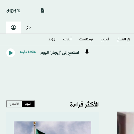
في العمق
فيديو
بودكاست
ألعاب
المزيد
استمع إلى "إيجاز" اليوم
12:34 دقيقه
الأكثر قراءة
اليوم
الأسبوع