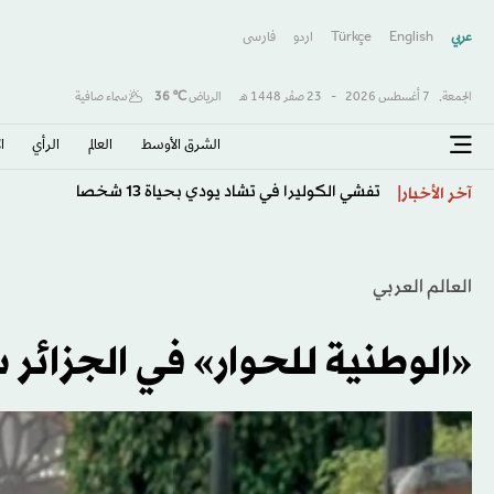
عربي
English
Türkçe
اردو
فارسى
الجمعة,
7 أغسطس 2026
-
23 صفَر 1448 هـ
الرياض
℃
36
سماء صافية
الشرق الأوسط​
العالم
الرأي
ا
تفشي الكوليرا في تشاد يودي بحياة 13 شخصا
آخر الأخبار
العالم العربي
«الوطنية للحوار» في الجزائر 