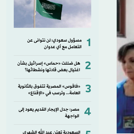
1
مسؤول سعودي: لن نتوانى عن
التعامل مع أي عدوان
2
هل ضللت «حماس» إسرائيل بشأن
اغتيال بعض قادتها ونشطائها؟
3
«فاقوس» المصرية تتفوق بالثانوية
العامة... وترسب في «الإقناع»
4
مصر: جدل الإيجار القديم يعود إلى
الواجهة
السعودية تعيّن عبد الله الشهري