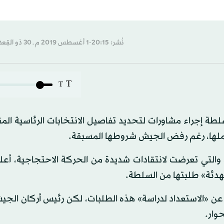
نُشر: 20:15-1 أغسطس 2019 م ـ 30 ذو القِعدة 1440 هـ
T
T
لطة إجراء مشاورات لتحديد تفاصيل الانتخابات الرئاسية الم
 عملها، رغم رفض الجيش شروطها المسبقة.
، والتي تعرضت لانتقادات شديدة من الحركة الاحتجاجية، أع
 تهدئة» طلبتها من السلطة.
، عن «الاستعداد لدراسة» هذه الطلبات، لكن رئيس أركان الج
وار.