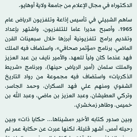
الدكتوراه في مجال الإعلام من جامعة ولاية أوهايو.
ساهم الشبيلي في تأسيس إذاعة وتلفزيون الرياض عام
1965، وأصبح مديرا عاما للتلفزيون، واشتهر بإعداد
وتقديم برامج تلفزيونية أبرزها خلال سبعينات القرن
الماضي، برنامج «مؤتمر صحافي»، واستضاف فيه الملك
فهد عندما كان ولياً للعهد، والأمير نايف بن عبد العزيز
والملك سلمان (أمير الرياض حينها)، وبرنامج «شريط
الذكريات» واستضاف فيه مجموعة من رواد التاريخ
الشفوي ومنهم علي فهد السكران، وحمد الجاسر،
وتركي العطيشان، وعبد العزيز بن ماضي، وعبد الله بن
خميس، وطاهر زمخشري.
وبين صدور كتابه الأخير «مشيناها... حكايا ذات» وبين
رحيله أمس، أشهر قليلة، لكنها عبرت عن حكاية عمر لم