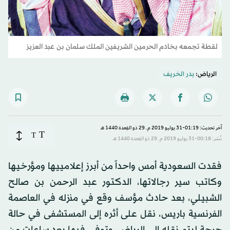
لقطة تجمعه بخادم الحرمين الشريفين الملك سلمان بن عبد العزيز
الرياض:
بدر الخريف
آخر تحديث: 01:19-31 يوليو 2019 م ـ 29 ذو القِعدة 1440 هـ
T
T
نُشر: 00:18-31 يوليو 2019 م ـ 29 ذو القِعدة 1440 هـ
فقدت السعودية أمس واحداً من أبرز إعلامييها ومؤرخيها
وكاتب سير رجالاتها، الدكتور عبد الرحمن بن صالح
الشبيلي، بعد حادث مؤسف وقع في منزله في العاصمة
الفرنسية باريس، نقل على أثره إلى المستشفى في حالة