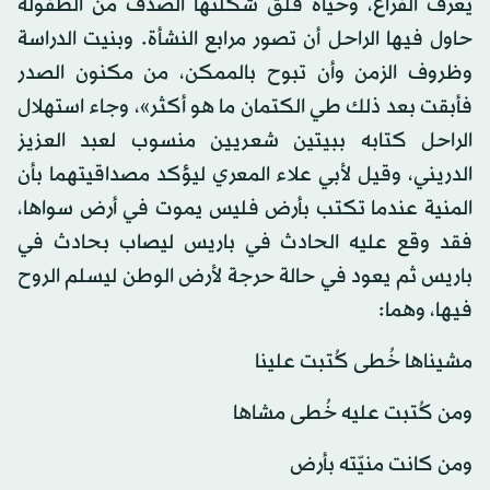
يعرف الفراغ، وحياة قلق شكلتها الصدف من الطفولة
حاول فيها الراحل أن تصور مرابع النشأة. وبنيت الدراسة
وظروف الزمن وأن تبوح بالممكن، من مكنون الصدر
فأبقت بعد ذلك طي الكتمان ما هو أكثر»، وجاء استهلال
الراحل كتابه ببيتين شعريين منسوب لعبد العزيز
الدريني، وقيل لأبي علاء المعري ليؤكد مصداقيتهما بأن
المنية عندما تكتب بأرض فليس يموت في أرض سواها،
فقد وقع عليه الحادث في باريس ليصاب بحادث في
باريس ثم يعود في حالة حرجة لأرض الوطن ليسلم الروح
فيها، وهما:
مشيناها خُطى كُتبت علينا
ومن كُتبت عليه خُطى مشاها
ومن كانت منيّته بأرض