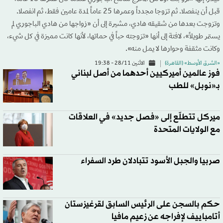
قبل أن ينفصلا. ثم تزوجا مجدداً وعمرها 25 عاماً لمدة عامين فقط، ثم انفصلا.
وتزوجت بعدها من شقيقه هادي، مشيرة إلى أن «زواجها من هادي الباجوري لم
يستمر طويلاً»، لافتة إلى أنها «تزوجته حباً في حماتها، لأنها كانت مميزة في كل شيء،
وكانت مثقفة وحوارها لا يمل منه».
«الشرق الأوسط» (القاهرة)
الاثنين 28/11 - 19:38
فوز عالمين أميركيين أحدهما من أصل لبناني
بـ«نوبل» للطب
ميركل تتطلّع إلى «فصل جديد» في العلاقات
مع الولايات المتحدة
صربيا والجبل الأسود تتبادلان طرد السفراء
حكم بالسجن على الرئيس السابق لقرغيزستان
أتامباييف لإفراجه عن زعيم مافيا