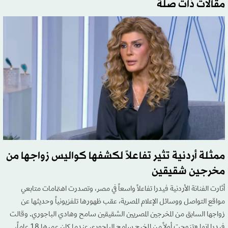
مقالات ذات صلة
ممثلة أردنية تثير تفاعلاً لكشفها كواليس زواجها من
مخرجين شقيقين
أثارت الفنانة الأردنية فيدرا تفاعلاً واسعاً في مصر، وتصدرت اهتمامات متابعي
مواقع التواصل ووسائل الإعلام المصرية، عقب ظهورها تلفزيونياً وحديثها عن
زواجها السابق من المخرجين المصريين الشقيقين سامح وهادي الباجوري. وقالت
فيدرا إنها «تزوجت أولاً من المخرج سامح الباجوري عندما كان عمرها 18 عاماً،