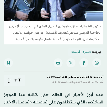
- كوريا الشمالية تطلق صاروخين قصيري المدى في البحر (إ.ب.أ) - وزير
الخارجية الروسي سيرغي لافروف (أ.ف.ب) - بوريس جونسون رئيس
الحكومة البريطانية الجديد (أ.ف.ب) - شعار «فيسبوك» (أ.ف.ب)
بيروت:
«الشرق الأوسط»
آخر تحديث: 12:39-25 يوليو 2019 م ـ 23 ذو القِعدة 1440 هـ
T
T
نُشر: 07:00-25 يوليو 2019 م ـ 23 ذو القِعدة 1440 هـ
هذه أبرز الأخبار في العالم حتى كتابة هذا الموجز
المختصر، الذي ستطلعون على تفاصيله وتفاصيل الأخبار