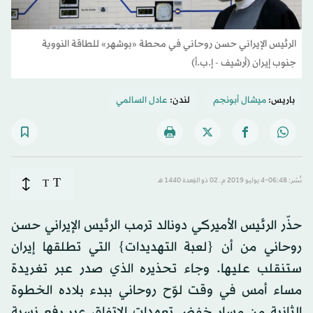
الرئيس الإيراني حسن روحاني في محطة «بوشهر» للطاقة النووية
جنوب إيران (أرشيف - إ.ب.أ)
باريس:
ميشال أبونجم
لندن:
عادل السالمي
T
نُشر: 06:48-4 يوليو 2019 م ـ 02 ذو القِعدة 1440 هـ
T
حذّر الرئيس الأميركي دونالد ترمب الرئيس الإيراني حسن
روحاني من أن {لعبة التهديدات} التي تطلقها إيران
ستنقلب عليها. وجاء تحذيره الذي صدر عبر تغريدة
مساء أمس في وقت لوّح روحاني ببدء بلاده الخطوة
الثانية من مسار خفض تعهدات الاتفاق عبر رفع نسبة