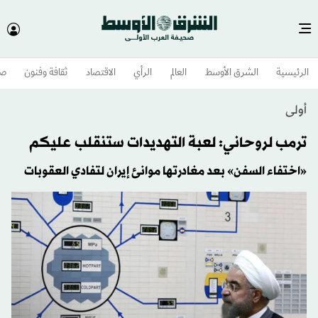
الرئيسية
الشرق الأوسط​
العالم
الرأي
الاقتصاد
ثقافة وفنون
صح
أولى
ترمب لروحاني: لعبة التهديدات ستنقلب عليكم
«اختفاء السفن» بعد مغادرتها موانئ إيران لتفادي العقوبات