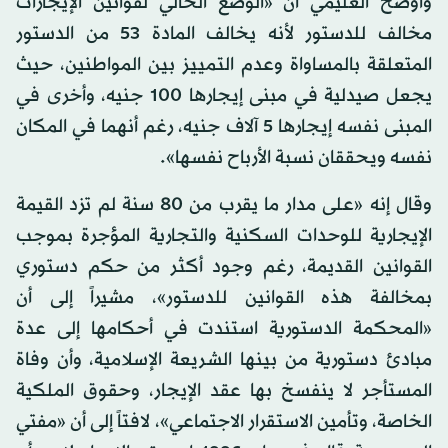
وأوضح العليمي أن «الوضع الحالي لقوانين الإيجارات
مخالف للدستور لأنه يخالف المادة 53 من الدستور
المتعلقة بالمساواة وعدم التمييز بين المواطنين، حيث
يجعل صيدلية في مبنى إيجارها 100 جنيه، وأخرى في
المبنى نفسه إيجارها 5 آلاف جنيه، رغم أنهما في المكان
نفسه ويحققان نسبة الأرباح نفسها».
وقال إنه «على مدار ما يقرب من 80 سنة لم تزد القيمة
الإيجارية للوحدات السكنية والتجارية المؤجرة بموجب
القوانين القديمة، رغم وجود أكثر من حكم دستوري
بمخالفة هذه القوانين للدستور»، مشيراً إلى أن
«المحكمة الدستورية استندت في أحكامها إلى عدة
مبادئ دستورية من بينها الشريعة الإسلامية، وأن وفاة
المستأجر لا ينفسخ بها عقد الإيجار، وحقوق الملكية
الخاصة، وتأمين الاستقرار الاجتماعي»، لافتاً إلى أن «مفتي