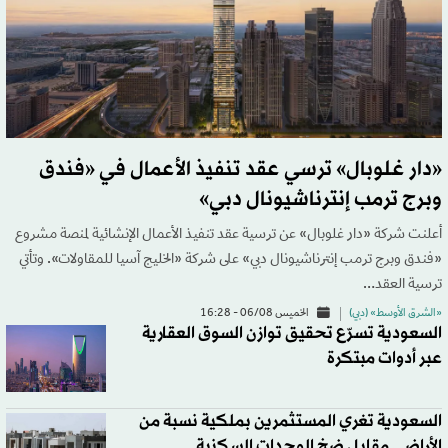
«دار غلوبال» ترسي عقد تنفيذ الأعمال في «فندق
وبرج ترمب إنترناشيونال دبي»
أعلنت شركة «دار غلوبال» عن ترسية عقد تنفيذ الأعمال الإنشائية لمنصة مشروع
«فندق وبرج ترمب إنترناشيونال دبي» على شركة «الخليج آسيا للمقاولات». وتأتي
ترسية العقد…
«الشرق الأوسط» (دبي)
الخميس 06/08 - 16:28
السعودية تسرّع تحقيق توازن السوق العقارية
عبر أدوات مبتكرة
السعودية تغري المستثمرين بملكية نسبة من
الأراضي مقابل ضخ الوحدات السكنية