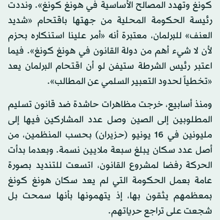
كونغ وتهدد المصالح الأساسية في هونغ كونغ». ونددت
رئيسة الحكومة المحلية من جهتها باقتحام «شديد
العنف» للبرلمان، معتبرة أنه «أمر علينا استنكاره بحزم
لأن لا شيء أهم من دولة القانون في هونغ كونغ». فيما
اعتبر رئيس الشرطة ستيفن لو أن اقتحام البرلمان يعد
«تخطياً لحدود التعبير السلمي عن المطالب».
ومنذ أسابيع، خرجت مظاهرات حاشدة ضد قانون تسليم
المطلوبين إلى الصين وصل عدد المشاركين فيها إلى
مليونين في 16 يونيو (حزيران) بحسب المنظمين، من
أصل عدد سكان يبلغ سبعة ملايين نسمة. وبعدما بدأت
الحركة رفضا لمشروع القانون، اتسعت للتنديد بصورة
عامة بعمل الحكومة التي لم يعد سكان هونغ كونغ
بمعظمهم يثقون بها، إذ يتهمونها بأنها سمحت بل
شجعت على تراجع حرياتهم.