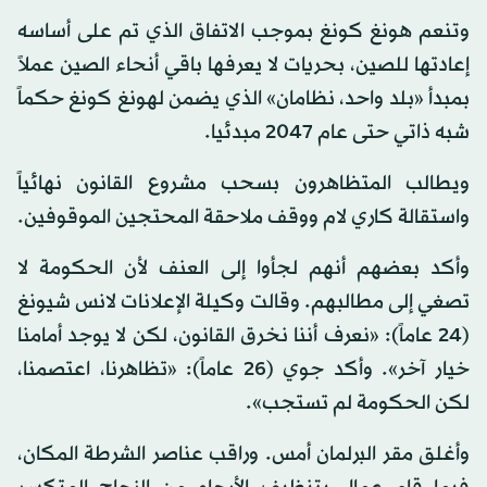
وتنعم هونغ كونغ بموجب الاتفاق الذي تم على أساسه
إعادتها للصين، بحريات لا يعرفها باقي أنحاء الصين عملاً
بمبدأ «بلد واحد، نظامان» الذي يضمن لهونغ كونغ حكماً
شبه ذاتي حتى عام 2047 مبدئيا.
ويطالب المتظاهرون بسحب مشروع القانون نهائياً
واستقالة كاري لام ووقف ملاحقة المحتجين الموقوفين.
وأكد بعضهم أنهم لجأوا إلى العنف لأن الحكومة لا
تصغي إلى مطالبهم. وقالت وكيلة الإعلانات لانس شيونغ
(24 عاماً): «نعرف أننا نخرق القانون، لكن لا يوجد أمامنا
خيار آخر». وأكد جوي (26 عاماً): «تظاهرنا، اعتصمنا،
لكن الحكومة لم تستجب».
وأغلق مقر البرلمان أمس. وراقب عناصر الشرطة المكان،