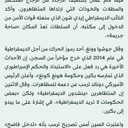
فيما قام عمال بتنظيف الأرجاء من الزجاج المتكسر
والمظلات والخوذات التي ارتداها المتظاهرون. وأكد
النائب الديمقراطي إيدي شون الذي منعته قوات الأمن من
الدخول إلى مكتبه، أن السلطات تعدّ المكان «ساحة
جريمة».
وقال جوشوا وونغ، أحد رموز الحراك من أجل الديمقراطية
في عام 2014 الذي خرج مؤخراً من السجن، إن الأحداث
الأخيرة هي رد فعل على «الاستبداد والحكم الإمبراطوري
الذي تمارسه بكين وحكومة هونغ كونغ». وأعلن الرئيس
الأميركي دونالد ترمب عن دعمه للمظاهرات. وقال الاثنين
إن المتظاهرين «ينشدون الديمقراطية» ولكن «بعض
الحكومات لا تريد الديمقراطية»، في إشارة على ما يبدو
إلى بكين.
واعتبرت الصين أمس تصريح ترمب بأنه «تدخل فاضح»