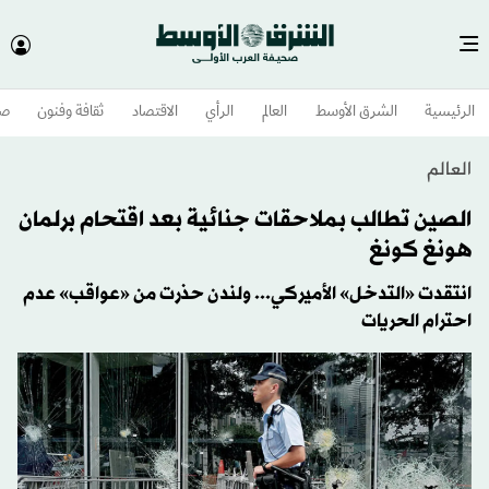
الرئيسية
الشرق الأوسط​
العالم
الرأي
الاقتصاد
ثقافة وفنون
صح
العالم
الصين تطالب بملاحقات جنائية بعد اقتحام برلمان
هونغ كونغ
انتقدت «التدخل» الأميركي... ولندن حذرت من «عواقب» عدم
احترام الحريات