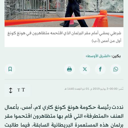
شرطي يمشي أمام مقر البرلمان الذي اقتحمه متظاهرون في هونغ كونغ
أول من أمس (أ.ب)
بكين:
«الشرق الأوسط»
T
نُشر: 00:00-3 يوليو 2019 م ـ 01 ذو القِعدة 1440 هـ
T
نددت رئيسة حكومة هونغ كونغ كاري لام، أمس، بأعمال
العنف «المتطرفة» التي قام بها متظاهرون اقتحموا مقر
برلمان هذه المستعمرة البريطانية السابقة، فيما طالبت