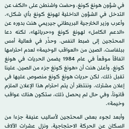
في شؤون هونغ كونغ، وحضت واشنطن على «الكف عن
التدخل في الشؤون الداخلية لهونغ كونغ بأي شكل».
وأعرب وزير الخارجية البريطاني جيريمي هنت بدوره عن
«الدعم الكامل» لهونغ كونغ و«حرياتها»، لكنه دعا
المحتجين إلى ضبط النفس. وحذّر في فعالية أمس
ببلفاست، الصين من «العواقب الوخيمة» لعدم احترامها
اتفاقاً موقعاً في عام 1984 يضمن الحريات في هونغ
كونغ. وأعلن هنت أن «هونغ كونغ جزء من الصين، علينا
تقبل ذلك. لكن حريات هونغ كونغ منصوص عليها في
إعلان مشترك. وننتظر أن يتم احترام هذا الإعلان الملزم
قانوناً، وفي حال لم يحصل ذلك، ستكون هناك عواقب
وخيمة».
وأبعد لجوء بعض المحتجين لأساليب عنيفة جزءا من
السكان عن الحركة الاحتجاجية، ونزل عشرات الآلاف