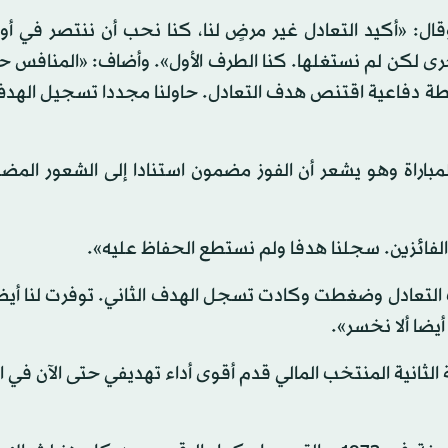
ل: «أكيد التعادل غير مرضٍ لنا، كنا نحب أن ننتصر في أول
خرى لكن لم نستغلها. كنا الطرف الأول». وأضاف: «المنافس 
طة دفاعية اقتنص هدف التعادل. حاولنا مجددا تسجيل الهدف
اراة وهو يشعر أن الفوز مضمون استنادا إلى الشعور المضل
نا الفائزين. سجلنا هدفا ولم نستطع الحفاظ عليه».
لتعادل وضغطت وكادت تسجل الهدف الثاني. توفرت لنا أي
أيضا ألا نخسر».
لثانية المنتخب المالي قدم أقوى أداء تهديفي حتى الآن في ا