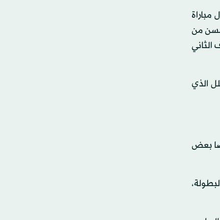
 مباراة
حسن من
 الثاني
ل الذي
ضا بعض
لبطولة،