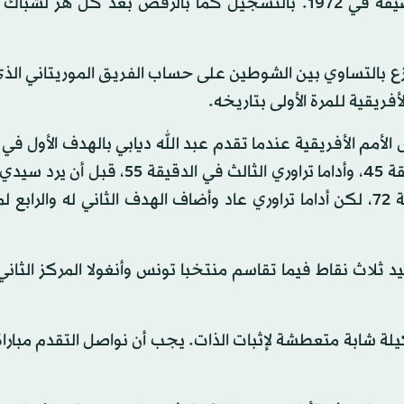
واستعرضت مالي التي كانت أفضل نتيجة لها الحلول وصيفة في 1972. بالتسجيل كما بالرقص بعد كل 
ع بالتساوي بين الشوطين على حساب الفريق الموريتاني الذي
فريقية للمرة الأولى بتاريخه.
أمم الأفريقية عندما تقدم عبد الله ديابي بالهدف الأول في 
37 ثم أضاف موسى ماريجا الثاني من ضربة جزاء في الدقيقة 45، وأداما تراوري الثالث في
مختار بأول هدف في تاريخ موريتانيا في البطولة بالدقيقة 72، لكن أداما تراوري عاد وأضاف الهدف الثاني له وا
ثلاث نقاط فيما تقاسم منتخبا تونس وأنغولا المركز الثاني
 شابة متعطشة لإثبات الذات. يجب أن نواصل التقدم مباراة 