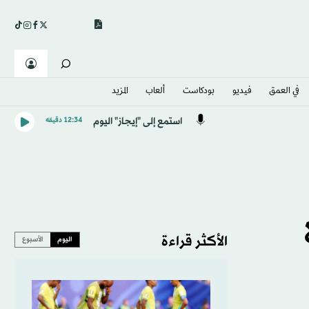
في العمق
فيديو
بودكاست
ألعاب
المزيد
استمع إلى "إيجاز" اليوم
12:34 دقيقه
الأكثر قراءة
اليوم
الأسبوع