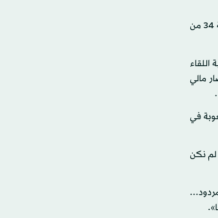
وتقدم يوسف المساكني، العائد إلى صفوف منتخب تونس بعد غياب طويل للإصابة، بهدف من ركلة جزاء في الدقيقة 34 من
اللقاء
ر مالي
«أجد صعوبة في
 لم نكن
ردود...
».