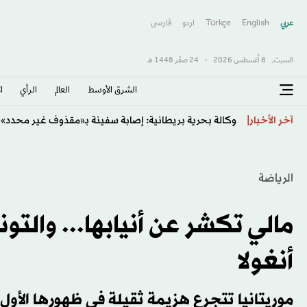
عربي
English
Türkçe
اردو
فارسى
السبت,
8 أغسطس 2026
-
24 صفَر 1448 هـ
الشرق الأوسط​
العالم
الرأي
ا
طائرة مُسيّرة تستهدف ميناءً نفطياً في الزاوية الليبية
آخر الأخبار
الرياضة
مالي تكشر عن أنيابها... والت
أنغولا
موريتانيا تتجرع هزيمة ثقيلة في ظهورها الأول 