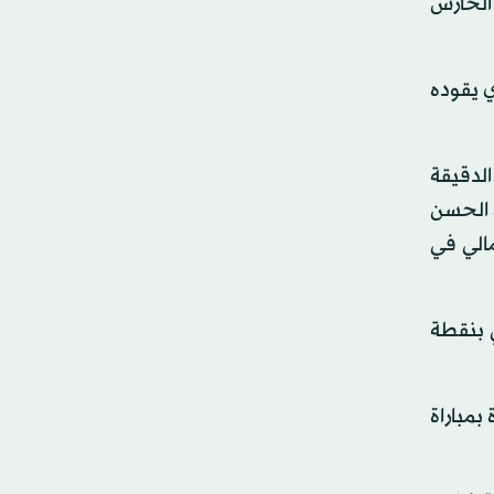
هز لشباك الحارس
 يقوده
الدقيقة
 الدقيقة 55، قبل أن يرد سيدي الحسن
لرابع لمالي في
 بنقطة
بمباراة