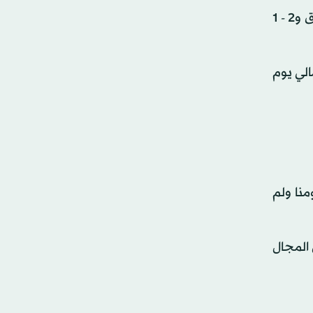
وبدا أن منتخب تونس جاهز لتحقيق بداية قوية في البطولة بعد أن حقق ثلاثة انتصارات ودية بنتيجة 2 - صفر على العراق و2 - 1
الي يوم
نا ولم
 المجال