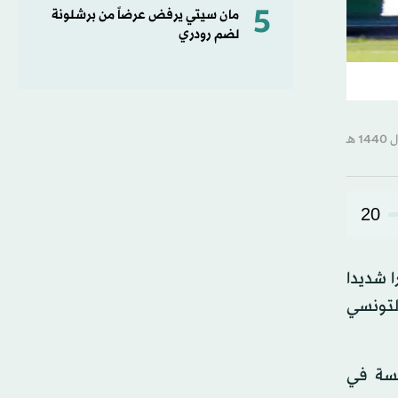
5
مان سيتي يرفض عرضاً من برشلونة
لضم رودري
20
بل، ووجه تحذيرا شديدا
ا على المنتخب التونسي
فسة في