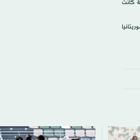
لة كانت
ريتانيا