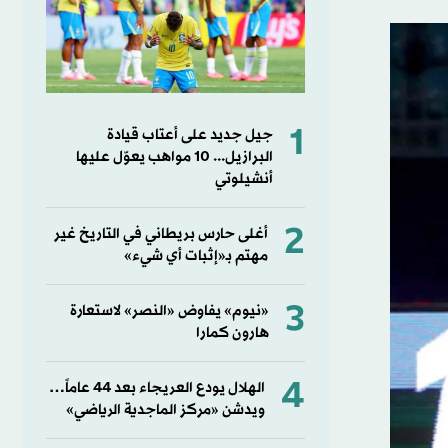
1
جيل جديد على أعتاب قيادة
البرازيل... 10 مواهب يعوّل عليها
أنشيلوتي
2
أغلى حارس بريطاني في التاريخ غير
مهتم بـ«إثبات أي شيء»
3
«نيوم» يفاوض «النصر» لاستعارة
هارون كمارا
4
الهلال يودع العريجاء بعد 44 عاماً…
ويدشن «مركز الماجدية الرياضي»