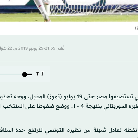
)
نُشر: 21:55-25 يونيو 2019 م ـ 22 شوّال 1440 هـ
T
T
كشر المنتخب المالي عن أنيابه في بطولة أمم أفريقيا التي تستضيفها مصر حتى 19 يوليو (تموز) المق
إلى منافسيه بالمجموعة الخامسة بانتصاره الكبير على نظيره الموريتاني بنتيجة 4 - 1. ووضع ضغوط
نقطة تعادل ثمينة من نظيره التونسي لترتفع حدة المنا