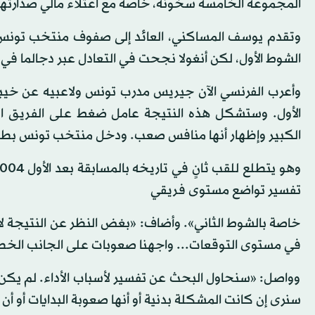
المجموعة الخامسة سخونة، خاصة مع اعتلاء مالي صدارتها
الشوط الأول، لكن أنغولا نجحت في التعادل عبر دجالما في الد
وأعرب الفرنسي الآن جيريس مدرب تونس ولاعبيه عن خيبة 
الأول. وستشكل هذه النتيجة عامل ضغط على الفريق ال
الكبير وإظهار أنها منافس صعب. ودخل منتخب تونس بطولة أمم أفر
تفسير تواضع مستوى فريقي
خاصة بالشوط الثاني». وأضاف: «بغض النظر عن النتيجة لا 
في مستوى التوقعات... واجهنا صعوبات على الجانب الخططي
وواصل: «سنحاول البحث عن تفسير لأسباب الأداء. لم يكن ه
سنرى إن كانت المشكلة بدنية أو أنها صعوبة البدايات أو أن ا