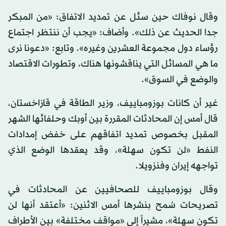
وقال نوفاك حين سئل عن تمديد الاتفاق: «من المبكر
جدا الحديث عن ذلك». وأضاف: «يجب أن ننتظر اجتماع
رؤساء دول مجموعة العشرين وغيره». وتابع: «دعونا نرى
ما هي المسائل التي يناقشونها هناك، وتطورات الاقتصاد
والوضع في السوق».
غير أن كانات بوزومباييف، وزير الطاقة في قازاخستان،
قال أمس إن المحادثات المقررة بين أوبك وحلفائها الشهر
المقبل بخصوص تمديد اتفاقهم على خفض إمدادات
النفط «لن تكون سهلة»، وقد يعقدها الوضع الذي
تواجهه إيران وفنزويلا.
وقال بوزومباييف للصحافيين عن المحادثات في
تصريحات سُمح بنشرها أمس الاثنين: «أعتقد أنها لن
تكون سهلة»، مشيراً إلى «مواقف مختلفة» بين الأطراف