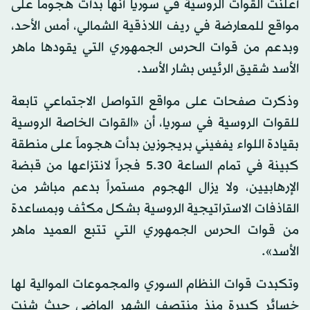
أعلنت القوات الروسية في سوريا أنها بدأت هجوماً على
مواقع للمعارضة في ريف اللاذقية الشمالي، أمس الأحد،
وبدعم من قوات الحرس الجمهوري التي يقودها ماهر
الأسد شقيق الرئيس بشار الأسد.
وذكرت صفحات على مواقع التواصل الاجتماعي تابعة
للقوات الروسية في سوريا، أن «القوات الخاصة الروسية
بقيادة اللواء يفغيني بريجوزين بدأت هجوماً على منطقة
كبينة في تمام الساعة 30.‏5 فجراً لانتزاعها من قبضة
الإرهابيين، ولا يزال الهجوم مستمراً بدعم مباشر من
القاذفات الاستراتيجية الروسية بشكل مكثف وبمساعدة
من قوات الحرس الجمهوري التي تتبع العميد ماهر
الأسد».
وتكبدت قوات النظام السوري والمجموعات الموالية لها
خسائر كبيرة منذ منتصف الشهر الماضي حيث شنت