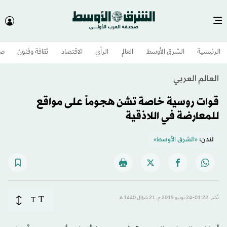
الرئيسية
الشرق الأوسط​
العالم
الرأي
الاقتصاد
ثقافة وفنون
صح
العالم العربي
قوات روسية خاصة تشن هجوماً على مواقع
للمعارضة في اللاذقية
لندن:
«الشرق الأوسط»
T
نُشر: 01:22-24 يونيو 2019 م ـ 21 شوّال 1440 هـ
T