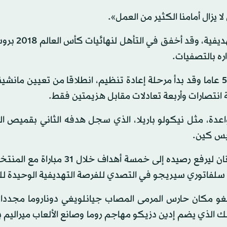
زال أمامنا الكثير من العمل».
وعانى المنتخب الإيطالي لفترة طويلة من تراج
ه بالتصفيات.
وغاب المنتخب الإيطالي عن المونديال للمرة الأولى خلال 50 عاما وقد بدأ مرحلة إعادة تنظيم، انطلاقا من تعيين 
 انتصارات وأربعة تعادلات مقابل هزيمتين فقط.
اعدة، مثل نيكولو باريلا، الذي سجل هدفه الثاني بقميص ا
ويس كين.
كذلك سجل لورينزو إنسيني، لاعب نابولي، في شباك اليونان ليرفع رصيده إلى خمسة أ
ى سلفاتوري سيريجو في التصدي للفرصة التهديفية الوحيدة للي
 مكان حارس المرمى المصاب جيانلويغي دوناروما مجددا.
الذي يضم إدين دزيكو مهاجم روما وصانع الألعاب ميراليم 