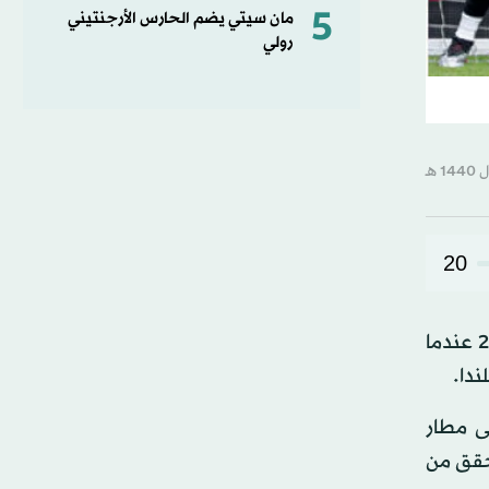
5
مان سيتي يضم الحارس الأرجنتيني
رولي
20
يسعى المنتخب الفرنسي، بطل العالم، إلى تعويض خسارته المفاجئة أمام نظيره التركي في تصفيات كأس أوروبا 2020 عندما
ندا.
ى مطار
تحقق من