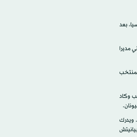
ع القدرة التهديفية، وقد أخفق في التأهل لنهائيات كأس العالم 2018 بروسيا، بعد
مانشيني مديرا
لمنتخب
هداف خلال 31 مباراة مع المنتخب وكاد
ونان.
 ويدرك
بيانيتش