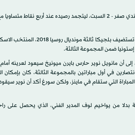
وكان منتخب البوسنة والهرسك قد خسر أمام نظيره الفنلندي صفر - 2 السبت، ليتجمد رصيده عند أربع نقاط م
وفي أبرز المباريات الأخرى التي تقام اليوم ضمن التصفيات، تستضيف بلجيكا ثالثة مو
ستونيا ضمن المجموعة الثالثة.
لى أن مانويل نوير حارس بايرن ميونيخ سيعود لعرينه أمام 
نتصارين في أول مباراتين بالمجموعة الثالثة، كان بإمكان 
لمباراة التي ستقام في ماينز، ولكن سورغ أكد أن نوير سيقود
ة بدلا من يواخيم لوف المدير الفني، الذي يحصل على راحة