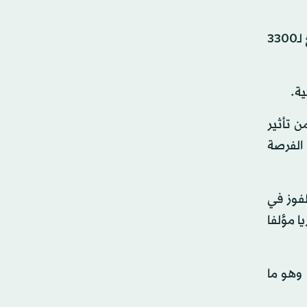
وإذا كان منتخب «الديوك» واجه أجواء عدائية في مدينة قونيا التركية، فإنه سيخوض مباراته ضد أندورا في ملعب يتسع لـ3300
ن تأثير
 الفرصة
لفوز في
ا مؤلفا
 وهو ما