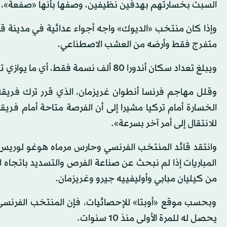
السبت بخسارتهم بهدفين نظيفين، وصفها بأنها «صفعة»، وقا
متفرج فقط وأرضه من العشب الاصطناعي.
ويبلغ تعداد سكان أندورا 80 ألف نسمة فقط، أي ما يوازي تقريبا سعة ملعب ستاد دو فرانس في ضواحي العاصمة الفرنسية.
وقلل مهاجم فرنسا أنطوان غريزمان، الذي قرر ترك فريقه 
الخسارة أمام تركيا مشيرا إلى أن الفرصة متاحة أمام فريق
للانتقال إلى أمر آخر بسرعة».
وانتقد قائد المنتخب الفرنسي وحارس مرماه هوغو لوريس أ
المباريات إذا لم نبحث عن صناعة الفرص والتسديد باتجاه ال
من كيليان مبابي وأوليفييه جيرو وغريزمان.
وبحسب موقع «أوبتا» للإحصائيات، فإن المنتخب الفرنسي ل
يحصل له للمرة الأولى منذ 10 سنوات.