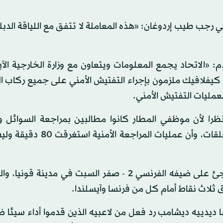
ي رجب طيب إردوغان: «هذه المعاملة لا تتفق مع اللياقة الدب
 «الاتحاد يجمع المعلومات ويتعاون مع وزارة الخارجية الآ
 كيفلافيك ملزمون بإجراء التفتيش الأمني على جميع ركاب ا
عمليات التفتيش الأمني.
را لأن موظفي المطار كانوا مطالبين بمراجعة السوائل وا
الإلكترونية؛ حيث لم يتبع البعض تعليمات إزالة تلك المتعلقات، وأن عمل
ويخوض المنتخب التركي مباراة اليوم، بعد انتصاره المفاجئ على ضيفه الفرنسي 2 - صفر السبت في مد
ق ثلاث نقاط أمام كل من فرنسا وآيسلندا.
 ديدييه ديشامب رد فعل من لاعبيه الذين قدموا أداء سيئا ض