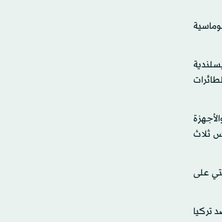
لوماسية
يسلندية
لطائرات
لأجهزة
يات المراجعة الأمنية استغرقت 80 دقيقة وليس ثلاث
ينة قونيا، والتي على
د تركيا