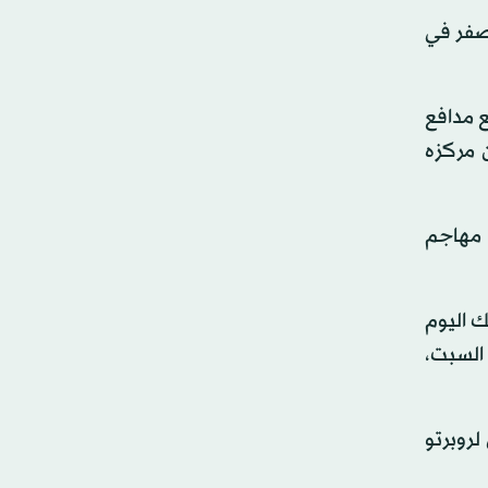
الم، استهل مشواره في التصفيات بفوزين عريضين على مولدافيا 4 - 1 ثم آيسلندا 4 - صفر في
ع مدافع
 مركزه
 مهاجم
 اليوم
 التوالي وتغلب على نظيره اليوناني في عقر داره 3 - صفر السبت،
ول لروبرتو