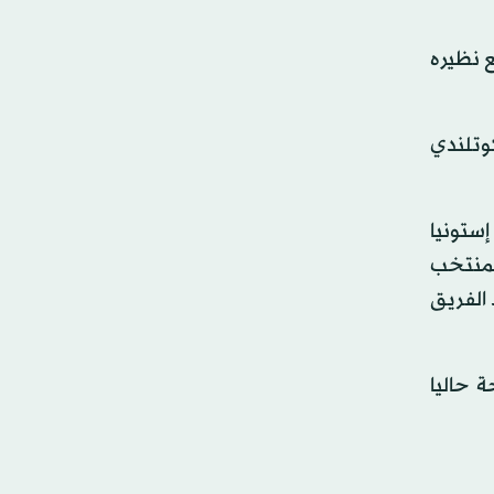
تساويا مع نظيره
نديال روسيا 2018، المنتخب الاسكوتلندي
إستونيا
المنتخب
 الفريق
 حاليا