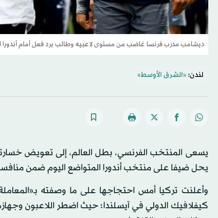
ديشامب مدرب فرنسا غاضب من مستوى لاعبيه وطالب برد فعل أمام أندورا اليو
لندن:
«الشرق الأوسط»
يحل ضيفا على منتخب أندورا المتواضع اليوم ضمن منافسات ا
وأعلنت تركيا أمس احتجاجها على ما وصفته بـ«المعاملة
كيفلافيك الدولي في آيسلندا؛ حيث اضطر اللاعبون وجهازهم