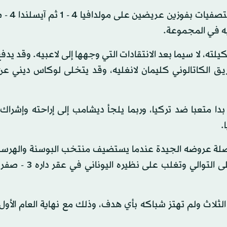
وكان المنتخب الفرنسي بطل الع
يه في المجموعة.
ه، لا سيما بعد الانتقادات التي وجهها إلى لاعبيه. وقد يدف
يق الكاتالوني كليمان لانغليه، وقد يتخلى لوكاس ديني عن
ا متعبا ضد تركيا، وربما يلجأ ديشامب إلى إراحته وإشراك
.
اصلة عروضه الجيدة عندما يستضيف منتخب البوسنة والهرسك
في تورينو. وحقق المنتخب الإيطالي الانتصار الثالث له على
 11 هدفا خلال المباريات الثلاث ولم تهتز شباكه بأي هدف، وذلك مع نهاية العام الأ