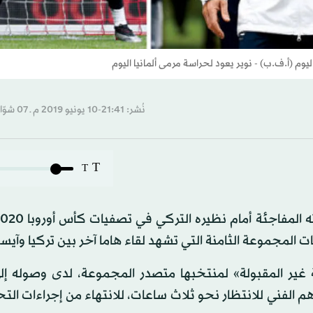
م (أ.ف.ب) - نوير يعود لحراسة مرمى ألمانيا اليوم
نُشر: 21:41-10 يونيو 2019 م ـ 07 شوّال 1440 هـ
T
T
لمجموعة الثامنة التي تشهد لقاء هاما آخر بين تركيا وآيسل
 غير المقبولة» لمنتخبها متصدر المجموعة، لدى وصوله إل
 الفني للانتظار نحو ثلاث ساعات، للانتهاء من إجراءات ال