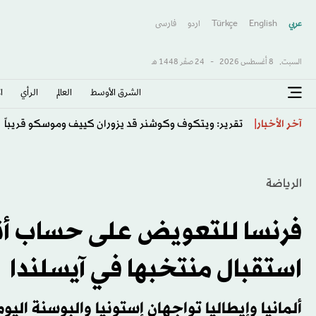
عربي
English
Türkçe
اردو
فارسى
السبت,
8 أغسطس 2026
-
24 صفَر 1448 هـ
الشرق الأوسط​
العالم
الرأي
ا
سان جيرمان يتعادل وديّاً أمام يونايتد
آخر الأخبار
الرياضة
فرنسا للتعويض على حساب أندو
استقبال منتخبها في آيسلندا
ألمانيا وإيطاليا تواجهان إستونيا والبوسنة الي