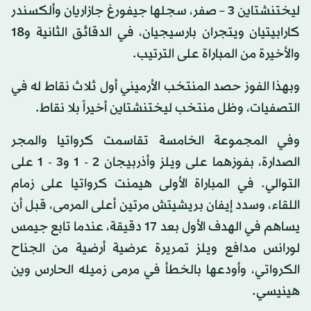
ليختنشتاين 3 – صفر، سجلها جيفورغ جازاريان وألكسندر
كارابيتيان ويتجران بارسيجيان، في الدقائق الثانية و18
والأخيرة من المباراة على الترتيب.
وبهذا الفوز حصد المنتخب الأرميني أول ثلاث نقاط له في
التصفيات، وظل منتخب ليختنشتاين أخيراً بلا نقاط.
وفي المجموعة الخامسة تقاسمت كرواتيا والمجر
الصدارة، بفوزهما على ويلز وأذربيجان 2 - 1 و3 - 1 على
التوالي. في المباراة الأولى هيمنت كرواتيا على زمام
اللقاء، وسدد إيفان بريشيتش مرتين أعلى المرمى، قبل أن
يساهم في الهدف الأول بعد 17 دقيقة، عندما تابع جيمس
لورانس مدافع ويلز تمريرة عرضية أرضية من الجناح
الكرواتي، وأودعها بالخطأ في مرمى زميله الحارس وين
هينيسي.