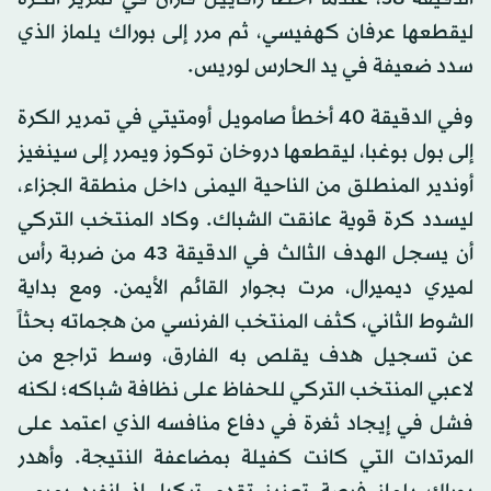
ليقطعها عرفان كهفيسي، ثم مرر إلى بوراك يلماز الذي
سدد ضعيفة في يد الحارس لوريس.
وفي الدقيقة 40 أخطأ صامويل أومتيتي في تمرير الكرة
إلى بول بوغبا، ليقطعها دروخان توكوز ويمرر إلى سينغيز
أوندير المنطلق من الناحية اليمنى داخل منطقة الجزاء،
ليسدد كرة قوية عانقت الشباك. وكاد المنتخب التركي
أن يسجل الهدف الثالث في الدقيقة 43 من ضربة رأس
لميري ديميرال، مرت بجوار القائم الأيمن. ومع بداية
الشوط الثاني، كثف المنتخب الفرنسي من هجماته بحثاً
عن تسجيل هدف يقلص به الفارق، وسط تراجع من
لاعبي المنتخب التركي للحفاظ على نظافة شباكه؛ لكنه
فشل في إيجاد ثغرة في دفاع منافسه الذي اعتمد على
المرتدات التي كانت كفيلة بمضاعفة النتيجة. وأهدر