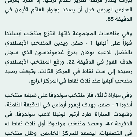
بوراك يلماز فرصة تعزيز تقدم تركيا، إذ انفرد بمرمى
الحارس لوريس قبل أن يسدد بجوار القائم الأيمن في
الدقيقة 85.
وفي منافسات المجموعة ذاتها، انتزع منتخب آيسلندا
فوزاً على ألبانيا 1 - صفر. ويدين المنتخب الآيسلندي
بالفضل للاعبه يوهان بيرغ غدموندسون الذي سجل
هدف الفوز في الدقيقة 22. ورفع المنتخب الآيسلندي
رصيده إلى ست نقاط في المركز الثالث، وتوقف رصيد
منتخب ألبانيا عند ثلاث نقاط في المركز الرابع.
وفي مباراة ثالثة، فاز منتخب مولدوفا على ضيفه منتخب
أندورا 1 – صفر، بهدف إيغور أرماس في الدقيقة الثامنة.
وشهدت المباراة طرد أرتور لونيتا لاعب مولدوفا، في
الدقيقة 47. وحصد منتخب مولدوفا أول ثلاث نقاط له
في التصفيات، ليصعد للمركز الخامس، وظل منتخب