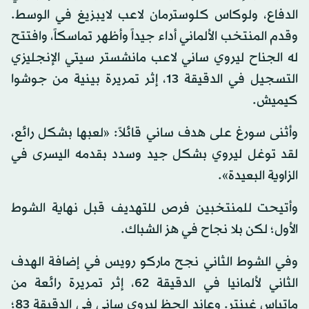
الدفاع، ولوكاس كلوسترمان لاعب لايبزيغ في الوسط.
وقدم المنتخب الألماني أداء جيداً وأظهر تماسكاً، وافتتح
له الجناح ليروي ساني لاعب مانشستر سيتي الإنجليزي
التسجيل في الدقيقة 13، إثر تمريرة بينية من جوشوا
كيميش.
وأثنى سورغ على هدف ساني قائلاً: «لعبها بشكل رائع،
لقد توغل ليروي بشكل جيد وسدد بقدمه اليسرى في
الزاوية البعيدة».
وأتيحت للمنتخبين فرص للتهديف قبل نهاية الشوط
الأول؛ لكن بلا نجاح في هز الشباك.
وفي الشوط الثاني نجح ماركو رويس في إضافة الهدف
الثاني لألمانيا في الدقيقة 62، إثر تمريرة رائعة من
ماتياس غينتر. وعاند الحظ ليروي ساني في الدقيقة 83؛