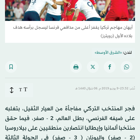
أيهان مهاجم تركيا يقفز أعلى من مدافعي فرنسا ليسجل برأسه هدف
بلاده الأول (رويترز)
لندن:
«الشرق الأوسط»
T
نُشر: 23:32-9 يونيو 2019 م ـ 06 شوّال 1440 هـ
T
فجر المنتخب التركي مفاجأة من العيار الثقيل، بتغلبه
على ضيفه الفرنسي، بطل العالم، 2 - صفر، فيما حقق
منتخبا ألمانيا وإيطاليا انتصارين منطقيين على بيلاروسيا
(2 - صفر) واليونان ( 3 - صفر) في الجولة الثالثة