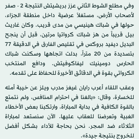
وفي مطلع الشوط الثاني عزز بريشيتش النتيجة 2 - صفر
لأصحاب الأرض، مستغلاً عرضية داخل منطقة الجزاء،
حولها في شباك هينيسي من مدى قريب. وكان غاريث
بيل قريباً من هز شباك كرواتيا مرتين، قبل أن ينجح
البديل ديفيد بروكس في تقليص الفارق في الدقيقة 77
بتسديدة من 20 متراً، بدلت اتجاهها وسكنت شباك
الحارس دومينيك ليفاكوفيتش. ودافع المنتخب
الكرواتي بقوة في الدقائق الأخيرة للحفاظ على تقدمه.
وعقب اللقاء أعرب رايان غيغز مدرب ويلز عن خيبة أمله
للخسارة، وقال: «بالغنا في احترام المنافس، ولم نتمتع
بالقوة الكافية في بداية المباراة، وارتكبنا بعض الأخطاء
الغبية وتعرضنا للعقاب عليها. الآن سنستعد لمباراة
الثلاثاء ضد المجر. نحن بحاجة للأداء بشكل أفضل
للخروج بنتيجة جيدة».