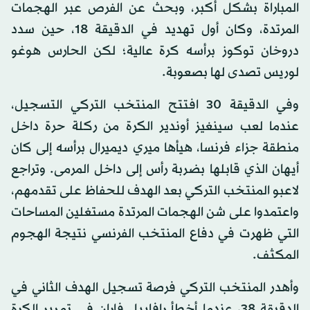
المباراة بشكل أكبر، وبحث عن الفرص عبر الهجمات
المرتدة، وكان أول تهديد في الدقيقة 18، حين سدد
دروخان توكوز برأسه كرة عالية؛ لكن الحارس هوغو
لوريس تصدى لها بصعوبة.
وفي الدقيقة 30 افتتح المنتخب التركي التسجيل،
عندما لعب سينغيز أوندير الكرة من ركلة حرة داخل
منطقة جزاء فرنسا، هيأها ميري ديميرال برأسه إلى كان
أيهان الذي قابلها بضربة رأس إلى داخل المرمى. وتراجع
لاعبو المنتخب التركي بعد الهدف للحفاظ على تقدمهم،
واعتمدوا على شن الهجمات المرتدة مستغلين المساحات
التي ظهرت في دفاع المنتخب الفرنسي نتيجة الهجوم
المكثف.
وأهدر المنتخب التركي فرصة تسجيل الهدف الثاني في
الدقيقة 38، عندما أخطأ رافاييل فاران في تمرير الكرة