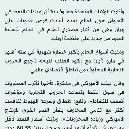
وأثارت الولايات المتحدة مخاوف بشأن إمدادات النفط في
الأسواق حول العالم بعدما أعادت فرض عقوبات على
إيران وهي من كبار مصدري الخام في العالم لتسلط
الضوء من جديد على منظمة أوبك.
ومُنيت أسواق الخام بأكبر خسارة شهرية في ستة أشهر
في مايو (أيار) مع ركود الطلب نتيجة تأجيج الحروب
التجارية المخاوف من تباطؤ اقتصادي عالمي.
وقال البنك الأميركي في مذكرة: «أخيرا تأثرت المعنويات
في سوق النفط بتصاعد الحروب التجارية ومؤشرات
أضعف للنشاط». وتابع: «نطاق وسرعة الهبوط تفاقمت
أكثر مع تنامي المخاوف بشأن النمو القوي للإنتاج
الأميركي وزيادة المخزونات». ونزلت أسعار النفط لأقل
مستوى في ثلاثة أشهر أمس وسجل برنت 60.55 دولار