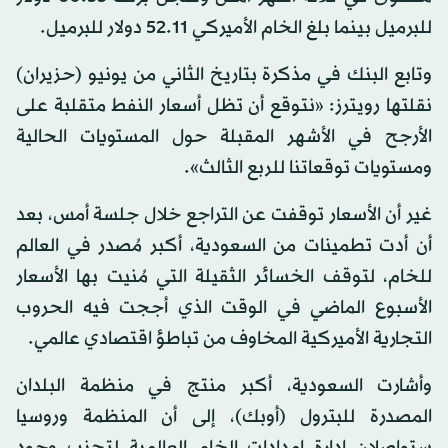
للبرميل بينما بلغ الخام الأميركي 52.11 دولار للبرميل.
وتابع البنك في مذكرة بتاريخ الثاني من يونيو (حزيران)
نقلتها رويترز: «نتوقع أن تظل أسعار النفط متقلبة على
الأرجح في الأشهر المقبلة حول المستويات الحالية
ومستويات توقعاتنا للربع الثالث».
غير أن الأسعار توقفت عن التراجع خلال جلسة أمس، بعد
أن أدت تطمينات من السعودية، أكبر مُصدر في العالم
للخام، لتوقف الخسائر الثقيلة التي مُنيت بها الأسعار
الأسبوع الماضي في الوقت الذي أججت فيه الحروب
التجارية الأميركية المخاوف من تباطؤ اقتصادي عالمي.
وأشارت السعودية، أكبر منتج في منظمة البلدان
المصدرة للبترول (أوبك)، إلى أن المنظمة وروسيا
ستواصلان إدارة إمدادات الخام العالمية لتجنب وجود