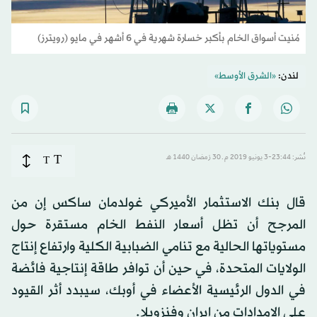
مُنيت أسواق الخام بأكبر خسارة شهرية في 6 أشهر في مايو (رويترز)
لندن:
«الشرق الأوسط»
T
نُشر: 23:44-3 يونيو 2019 م ـ 30 رَمضان 1440 هـ
T
قال بنك الاستثمار الأميركي غولدمان ساكس إن من
المرجح أن تظل أسعار النفط الخام مستقرة حول
مستوياتها الحالية مع تنامي الضبابية الكلية وارتفاع إنتاج
الولايات المتحدة، في حين أن توافر طاقة إنتاجية فائضة
في الدول الرئيسية الأعضاء في أوبك، سيبدد أثر القيود
على الإمدادات من إيران وفنزويلا.