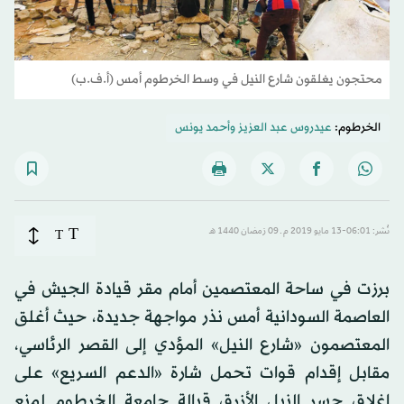
محتجون يغلقون شارع النيل في وسط الخرطوم أمس (أ.ف.ب)
الخرطوم:
عيدروس عبد العزيز
و
أحمد يونس
T
نُشر: 06:01-13 مايو 2019 م ـ 09 رَمضان 1440 هـ
T
برزت في ساحة المعتصمين أمام مقر قيادة الجيش في
العاصمة السودانية أمس نذر مواجهة جديدة، حيث أغلق
المعتصمون «شارع النيل» المؤدي إلى القصر الرئاسي،
مقابل إقدام قوات تحمل شارة «الدعم السريع» على
إغلاق جسر النيل الأزرق قبالة جامعة الخرطوم لمنع