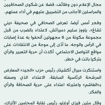
مجال الإعلام دون وظائف، فضلا عن شكوى الصحافيين
والمراسلين الأجانب من التضييق عليهم في أداء عملهم.
وفجر أمس أيضا، تعرض الصحافي في صحيفة «يني
تشاغ»، ياووز سليم دميرآتش، لاعتداء بالضرب من قبل
مجموعة مكونة من 6 مجهولين ألحقوا به عدة إصابات
في الرأس والوجه، ما أدّى إلى موجة من الانتقادات على
مواقع التواصل الاجتماعي، أكدت أن حرية التعبير والرأي
بتركيا باتت في خطر.
واستنكرت ميرال أكشينار، رئيس حزب «الجيد» المعارض
المرشحة الرئاسية السابقة، الاعتداء الذي وصفته
بـ«الغاشم» واعتبرته اعتداء على حرية الصحافة والرأي
والفكر.
وقال متين فيزي أوغلو، رئيس نقابة المحامين الأتراك،