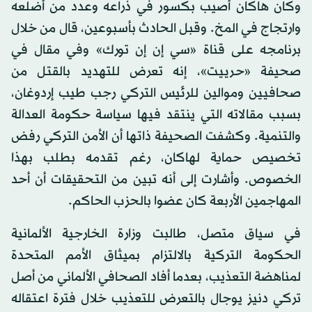
وكان هاكان أصيب بكسور في ذراعه وعدد من أضلعه
وارتجاج في المخ. وقبل الحادث بأسبوعين، قال من خلال
برنامجه على قناة «سي إن إن تورك» وفي مقال في
صحيفة «حرييت»، إنه تعرض للتهديد بالقتل من
صحافيين وموالين للرئيس التركي رجب طيب إردوغان،
بسبب مقالاته التي ينتقد فيها سياسة حكومة العدالة
والتنمية. وكشفت الصحيفة ذاتها أن الأمن التركي رفض
تخصيص حماية لهاكان، رغم تقدمه بطلب بهذا
الخصوص. وأشارت إلى أنه تبين من التحقيقات أن أحد
المهاجمين الأربعة كان عضوا بالحزب الحاكم.
في سياق متصل، طالبت وزارة الخارجية الألمانية
الحكومة التركية بالالتزام بميثاق الأمم المتحدة
لمناهضة التعذيب، بعدما أفاد الصحافي الألماني من أصل
تركي دنيز يوجال بالتعرض للتعذيب خلال فترة اعتقاله