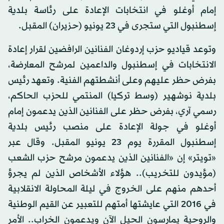
إمام أوغلو في انتخابات الإعادة على رئاسة بلدية
إسطنبول التي ستجرى في 23 يونيو (حزيران) المقبل.
وتوعد قياديو حزب إردوغان الفنانين الرافضين لقرار إعادة
الانتخابات في إسطنبول والداعمين لمرشح المعارضة،
بفرض حظر عليهم وعلى أنشطتهم الفنية. وتعهد رئيس
بلدية نوشهير (وسط تركيا) المنتمي للحزب الحاكم،
رسمي آري، بفرض حظر على الفنانين الذين يدعمون إمام
أوغلو في جولة الإعادة على منصب رئيس بلدية
إسطنبول المقررة يوم 23 يونيو المقبل. وقال عبر
«تويتر» إن «الفنانين الذين يدعمون مرشح حزب الشعب
(مؤيدون للتخريب).. هؤلاء الأشخاص الذين لم يجرؤ
أحدهم منهم على الخروج في ليلة المحاولة الانقلابية
في 2016 التي عايشتها أمتهم للتعبير عن القيم الوطنية
والروحية يمارسون الحيل الآن ويدعمون الخراب.. الأمر