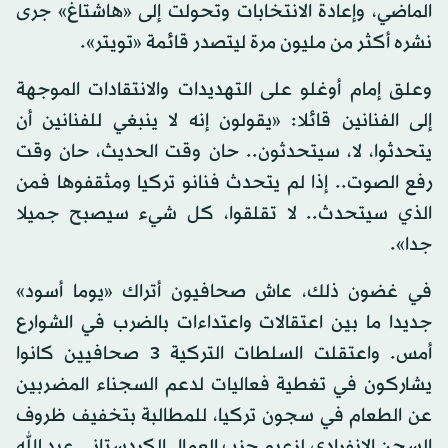
الماضي، وإعادة الانتخابات وتحولت إلى «هاشتاغ» جرى
نشره أكثر من مليون مرة ليتصدر قائمة «تويتر».
وعلق إمام أوغلو على التهديدات والانتقادات الموجهة
إلى الفنانين قائلا: «يقولون إنه لا ينبغي للفنانين أن
يتحدثوا، لا، سيتحدثون.. حان وقت الحديث، حان وقت
رفع الصوت.. إذا لم يتحدث فنانو تركيا ومثقفوها فمن
الذي سيتحدث.. لا تقلقوا، كل شيء سيصبح جميلا
جدا».
في غضون ذلك، عاش صحافيون أتراك «يوما أسود»
جديدا ما بين اعتقالات واعتداءات بالضرب في الشوارع
أمس. واعتقلت السلطات التركية 3 صحافيين كانوا
يشاركون في تغطية فعاليات لدعم السجناء المضربين
عن الطعام في سجون تركيا، للمطالبة بتخفيف ظروف
السجن الانفرادي لزعيم حزب العمال الكردستاني عبد الله