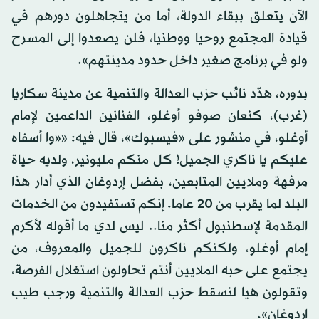
الآن يتعلق ببقاء الدولة، أما من يتجاهلون دورهم في
قيادة المجتمع روحيا ووطنيا، فلن يصعدوا إلى المسرح
ولو في برنامج صغير داخل حدود مدينتهم».
بدوره، هدّد نائب حزب العدالة والتنمية عن مدينة سكاريا
(غرب)، كنعان صوفو أوغلو، الفنانين الداعمين لإمام
أوغلو، في منشور على «فيسبوك»، قال فيه: ««وا أسفاه
عليكم يا ناكري الجميل! كل منكم مليونير، ولديه حياة
مرفهة وملايين المتابعين، بفضل إردوغان الذي أدار هذا
البلد لما يقرب من 20 عاما. إنكم تستفيدون من الخدمات
المقدمة لإسطنبول أكثر منا.. ليس لدي ما أقوله لأكرم
إمام أوغلو، ولكنكم ناكرون للجميل والمعروف، من
يجتمع على حبه الملايين أنتم تحاولون استغلال الفرصة،
وتقولون هيا لنسقط حزب العدالة والتنمية ورجب طيب
إردوغان».