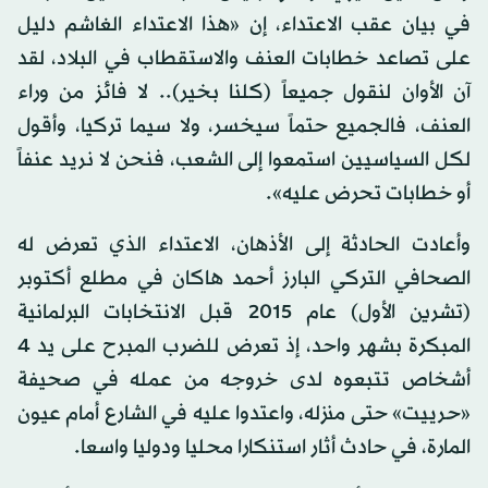
في بيان عقب الاعتداء، إن «هذا الاعتداء الغاشم دليل
على تصاعد خطابات العنف والاستقطاب في البلاد، لقد
آن الأوان لنقول جميعاً (كلنا بخير).. لا فائز من وراء
العنف، فالجميع حتماً سيخسر، ولا سيما تركيا، وأقول
لكل السياسيين استمعوا إلى الشعب، فنحن لا نريد عنفاً
أو خطابات تحرض عليه».
وأعادت الحادثة إلى الأذهان، الاعتداء الذي تعرض له
الصحافي التركي البارز أحمد هاكان في مطلع أكتوبر
(تشرين الأول) عام 2015 قبل الانتخابات البرلمانية
المبكرة بشهر واحد، إذ تعرض للضرب المبرح على يد 4
أشخاص تتبعوه لدى خروجه من عمله في صحيفة
«حرييت» حتى منزله، واعتدوا عليه في الشارع أمام عيون
المارة، في حادث أثار استنكارا محليا ودوليا واسعا.