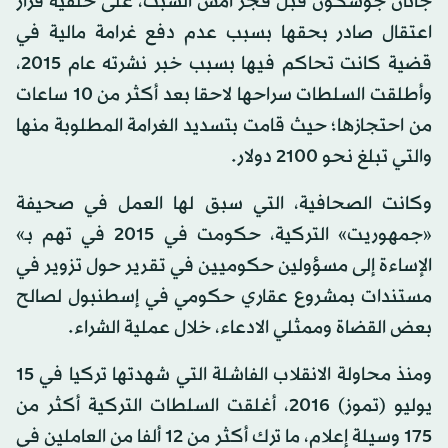
جانان جوشكون قبل فجر أمس السبت، على خلفية قرار
اعتقال صادر بحقها بسبب عدم دفع غرامة مالية في
قضية كانت تحاكم فيها بسبب خبر نشرته عام 2015،
وأطلقت السلطات سراحها لاحقا بعد أكثر من 10 ساعات
من احتجازها؛ حيث قامت بتسديد الغرامة المطلوبة منها
والتي تبلغ نحو 2100 دولار.
وكانت الصحافية، التي سبق لها العمل في صحيفة
«جمهوريت» التركية، حكومت في 2015 في تهم بـ»
الإساءة إلى مسؤولين حكوميين في تقرير حول تزوير في
مستندات بمشروع عقاري حكومي في إسطنبول لصالح
بعض القضاة وممثلي الادعاء، خلال عملية الشراء.
ومنذ محاولة الانقلاب الفاشلة التي شهدتها تركيا في 15
يوليو (تموز) 2016، أغلقت السلطات التركية أكثر من
175 وسيلة إعلام، ما ترك أكثر من 12 ألفا من العاملين في