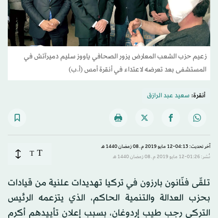
زعيم حزب الشعب المعارض يزور الصحافي ياووز سليم دميرآتش في
المستشفى بعد تعرضه لاعتداء في أنقرة أمس (أ.ب)
أنقرة:
سعيد عبد الرازق
آخر تحديث: 04:13-12 مايو 2019 م ـ 08 رَمضان 1440 هـ
T
T
نُشر: 01:26-12 مايو 2019 م ـ 08 رَمضان 1440 هـ
تلقّى فنّانون بارزون في تركيا تهديدات علنية من قيادات
بحزب العدالة والتنمية الحاكم، الذي يتزعمه الرئيس
التركي رجب طيب إردوغان، بسبب إعلان تأييدهم أكرم