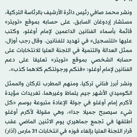
ونشر محمد صافي رئيس دائرة الأرشيف بالرئاسة التركية،
مستشار إردوغان السابق، على حسابه بموقع «تويتر»
قائمة بأسماء الفنانين الداعمين لإمام أوغلو، وكتب
عليها «للتسجيل» في تهديد للفنانين. وقال رجب أوزال،
ممثل العدالة والتنمية في اللجنة العليا للانتخابات على
حسابه الشخصي بموقع «تويتر» تعليقا على دعم
الفنانين لإمام أوغلو: «فنكم ورجولتكم كلاهما كذب».
ونشر أبرز فناني تركيا، ومنهم المطرب تاركان والممثل
الكوميدي الأشهر جيم يلماظ وغيرهما، تغريدات مؤيدة
لأكرم إمام أوغلو في جولة الإعادة متبوعة بوسم «كل
شيء سيصبح جميلا جدا»، وهي مقولة لأكرم أوغلو
أطلقها في تجمع جماهيري يوم الاثنين الماضي عقب
قرار اللجنة العليا بإلغاء فوزه في انتخابات 31 مارس (آذار)