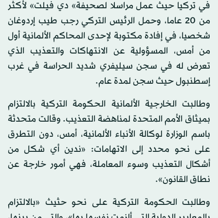
في تركيا حيث عمل مراسلا لصحيفة» دي فيلت» لأكثر
من 20 عاما، وحمل الرئيس التركي رجب طيب إردوغان
شخصيا، في إفادة مكتوبة لإحدى المحاكم الألمانية أول
من أمس، المسؤولية عن الانتهاكات والتعذيب الذي
تعرض له في سجن سيليفري شديد الحراسة في غرب
إسطنبول حيث سجن لمدة عام.
وطالبت الخارجية الألمانية الحكومة التركية بالالتزام
بميثاق الأمم المتحدة لمناهضة التعذيب. وقالت متحدثة
باسم الوزارة لوكالة الأنباء الألمانية، أمس، دون التطرق
على نحو محدد إلى الاتهامات: «ندين أي شكل من
أشكال التعذيب وسوء المعاملة، فهي أمور خارجة عن
نطاق القانون».
وطالبت الحكومة التركية على نحو حثيث «بالالتزام
بالمعايير الدولية التي ألزمت نفسها بها»، والتي من بينها،