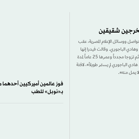
 مخرجين شقيقين
التواصل ووسائل الإعلام المصرية، عقب
وهادي الباجوري. وقالت فيدرا إنها
«تزوجت أولاً من المخرج سامح الباجوري عندما كان عمرها 18 عاماً، قبل أن ينفصلا. ثم تزوجا مجدداً وعمرها 25 عاماً لمدة
ي الباجوري لم يستمر طويلاً»، لافتة
لا يمل منه».
فوز عالمين أميركيين أحدهما م
بـ«نوبل» للطب