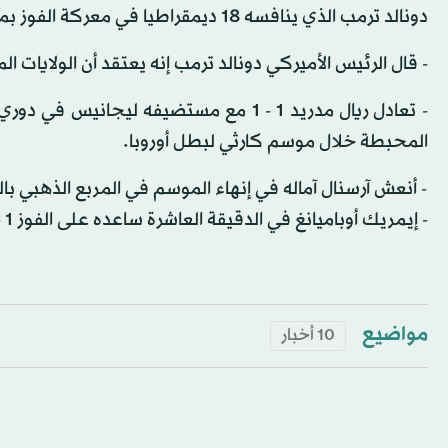
دونالد ترمب الذي ينافسه 18 ديمقراطيا في معركة الفوز بمقعد البيت الأبيض في 2020.
- قال الرئيس الأميركي دونالد ترمب إنه يعتقد أن الولايات
- تعادل ريال مدريد 1 - 1 مع مستضيفه لي
المحبطة خلال موسم كارثي لبطل أوروبا.
- أنعش آرسنال آماله في إنهاء الموسم في المربع الذهبي با
- إيمريك أوباميانغ في الدقيقة العاشرة ساعده على الفوز 1 - صفر على واتفورد الذي أكمل اللقاء بعشرة لاعبين أمس.
مواضيع
10 أخبار