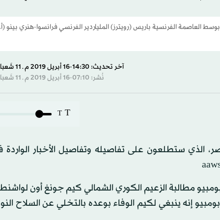
م بوسط العاصمة الفرنسية باريس (رويترز) الملياردير الفرنسي فرانسوا-هنري بينو (
آخر تحديث: 14:30-16 أبريل 2019 م ـ 11 شَعبان 1440 هـ
نُشر: 07:10-16 أبريل 2019 م ـ 11 شَعبان 1440 هـ
T
T
تصر، الذي ستطلعون على تفاصيله وتفاصيل الأخبار الواردة 
ومبيو مطالبة الزعيم الكوري الشمالي كيم جونغ أون لواشنطن
 بومبيو إنه ينبغي لكيم الوفاء بوعده بالتخلي عن السلاح الن