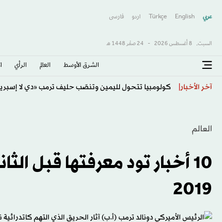
عربي
English
Türkçe
اردو
فارسى
السبت,
8 أغسطس 2026
-
24 صفَر 1448 هـ
الشرق الأوسط​
العالم
الرأي
ا
«يونيسف» تتخذ إجراءات ضد موظف بسبب «مزاعم تجسس
آخر الأخبار
العالم
2019