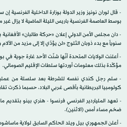
- قال لوران نونيز وزير الدولة بوزارة الداخلية الفرنسية إن
بوسط العاصمة الفرنسية باريس الليلة الماضية لا يزال غير
- دان مجلس الأمن الدولي إعلان «حركة طالبان» الأفغانية بد
سنوياً مع بدء ذوبان الثلوج «لن يؤدّي إلا إلى مزيد من الآلام
- أعلنت الولايات المتحدة أنّها شنّت الأحد غارة جوية في
مؤكّدة بذلك معلومات أوردتها سلطات الإقليم الصومالي.
- سلم رجل كندي نفسه للشرطة بعد سلسلة من عمليات 
كولومبيا البريطانية بأقصى غربي البلاد، حسبما ذكرت تقاري
- تعهد الملياردير الفرنسي فرنسوا - هنري بينو بتقديم مائة
ضخم مساء أمس (الاثنين).
- أعلن الجمهوري بيل ويلد الحاكم السابق لولاية ماساشو