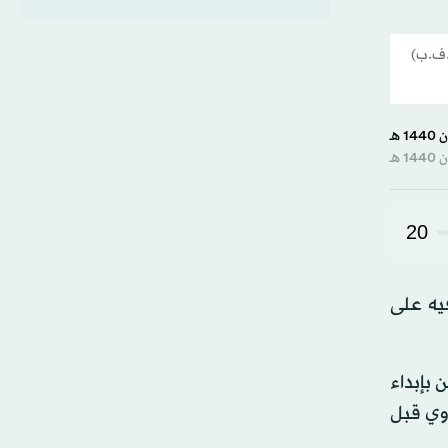
أ.ف.ب)
20
فيه على
 بإبداء
ووي قبل