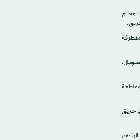
المعالم
حريق.
لمتطرفة
لصومال،
مقاطعة
اً حريق
 الرئيس