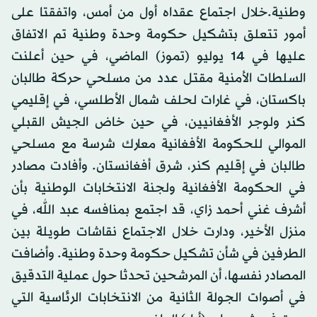
وطنية.خلال اجتماع عقداه أول من أمس، واتفقتا على
أمور تتعلق بتشكيل حكومة وحدة وطنية تم الاتفاق
عليها في 14 يوليو (تموز) الماضي، في حين أعلنت
السلطات الأمنية مقتل عدد من مسلحي حركة طالبان
باكستان، في غارات لحلف شمال الأطلسي، في إقليمي
كنر ولوجر الأفغانيين، في حين خاض الجيش القبلي
الموالي للحكومة الأفغانية معارك شرسة مع مسلحي
طالبان في إقليم كنر، شرق أفغانستان. وأفادت مصادر
في الحكومة الأفغانية ولجنة الانتخابات الوطنية بأن
أشرف غني أحمد زاي، قد اجتمع بمنافسه عبد الله، في
منزل الأخير، ودارت خلال الاجتماع نقاشات طويلة بين
الطرفين في شأن تشكيل حكومة وحدة وطنية. وأضافت
المصادر نفسها، أن المرشحين تحدثا حول عملية التدقيق
في أصوات الجولة الثانية من الانتخابات الرئاسية التي