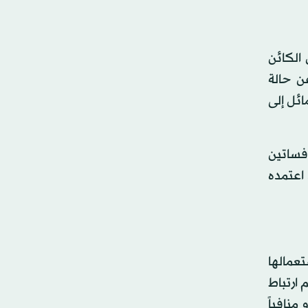
 الكائن
ن حالة
ائل إلى
فساتين
 اعتمده
تم استعمالها
للبني. فرغم ارتباط
منافياً