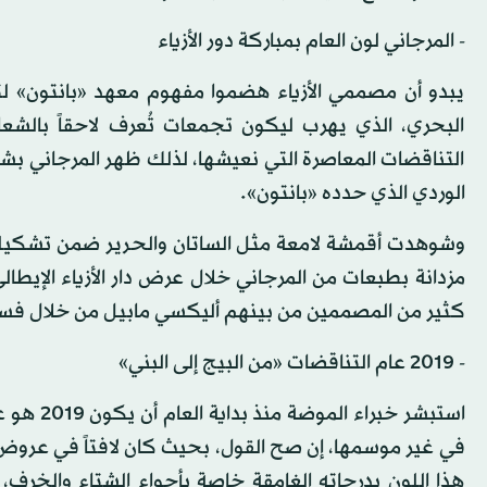
- المرجاني لون العام بمباركة دور الأزياء
يبدو أن مصممي الأزياء هضموا مفهوم معهد «بانتون» لتقد
البحري، الذي يهرب ليكون تجمعات تُعرف لاحقاً بالشع
التناقضات المعاصرة التي نعيشها، لذلك ظهر المرجاني بشك
الوردي الذي حدده «بانتون».
وشوهدت أقمشة لامعة مثل الساتان والحرير ضمن تشكيل
مزدانة بطبعات من المرجاني خلال عرض دار الأزياء الإيطالي
كثير من المصممين من بينهم أليكسي مابيل من خلال فس
- 2019 عام التناقضات «من البيج إلى البني»
استبشر خ
هذا اللون بدرجاته الغامقة خاصة بأجواء الشتاء والخرف، ف