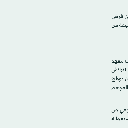
 من فرض
موعة من
حسب معهد
لترانش
 توهّج
 الموسم
يعي من
ستعماله