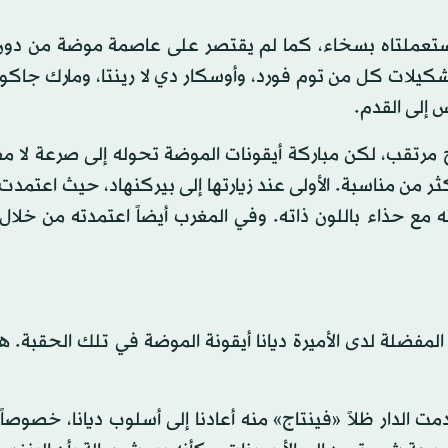
ستعملتاه بسخاء، كما لم يقتصر على عاصمة موضة من دون
شكيلات كل من توم فورد، وأوسكار دي لا رينتا، ومارك جاكو
 إلى القدم.
تقب، لكن مباركة أيقونات الموضة تحوله إلى صرعة لا مفر
من مناسبة. الأولى عند زيارتها إلى بيركنهاد، حيث اعتمدت
ه مع حذاء باللون ذاته. وفي المغرب أيضاً اعتمدته من خلا
المفضلة لدى الأميرة ديانا أيقونة الموضة في تلك الحقبة. هذ
كيلة موسكينو لخريف وشتاء 2018 - 2019، قدمت الدار ظلاً «فينتاج» منه أعادنا إلى أسلوب ديانا، خص