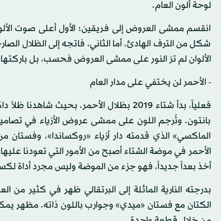
لوحة ألون العام.
انقسم ممشى العروض إلى فريقين؛ الأول أعلى صوت الألوان 
شكل من الترف الهادئ. أما الثاني، فاتجه إلى الظلال الصار
الألوان لم ترَ النور على ممشى العروض فحسب، بل باركتها
- الأحمر لن يختفي على مدار العام
فعلياً، بدأ شتاء 2019 بظلال الأحمر، بحيث 
بانتون. وتُرجم اللون على ممشى عروض الأزياء في تصام
الماكسي» الذي قدمته دار أزياء «روكساندا»، وفستان م
الأحمر في موضة الشتاء أصبح من الأمور التي تعودنا عليها 
أخذ بعداً جديداً، فهو جزء من الموضة وليس مجرد أداة لكسر 
بدرجته النارية المائلة إلى البرتقالي ظهر في كثير 
الكتان مع فستان «ميدي» وجوارب باللون ذاته. مظهر يمكن
من خلال قطعة واحدة.