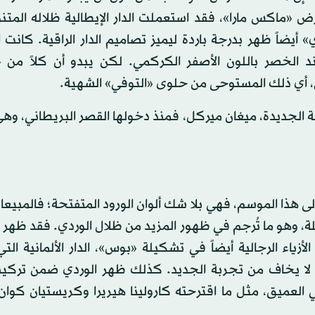
ض «ماكس مارا»، فقد استعملت الدار الإيطالية ظلاله المتن
يضاً ظهر بدرجة باردة ليميز تصاميم الدار الراقية. كانت 
عند الخصر باللون الأصفر الكركمي. لكن يبدو أن كلاً من 
 أي ذلك المستوحى من حلوى «التوفي» الشهية.
ضة الجديدة، ميغان ميركل، فمنذ دخولها القصر البريطاني، وه
ى هذا الموسم، فهي بلا شك ألوان الورود المتفتحة؛ فالمبيع
لة، وهو ما تُرجم في ظهور المزيد من ظلال الوردي. فقد ظهر
اء الرجالية أيضاً في تشكيلة «بوس»، الدار الألمانية الت
 لا يخاف من تجربة الجديد. كذلك ظهر الوردي ضمن تركيبة
العميق، مثل ما اقترحته كارولينا هيريرا وكريستيان كوان 