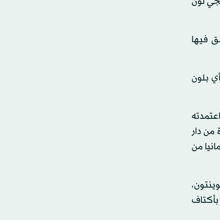
سجي لون
ق فيها
ي بلون
أنه، وبكل درجاته، سيكون ضمن لوحة ألوان 2019، حيث اعتمدته
 من دار
انيا من
ينتون،
 بأكتاف