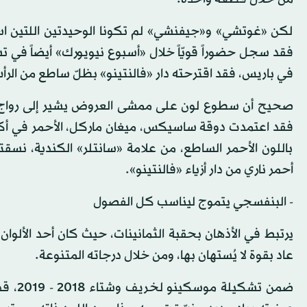
لكن «غوتشي» و«جيفنشي» لم تكونا الوحيدتين اللتين ا
فقد سجل حضوراً قويّاً خلال «أسبوع نيويورك» أيضاً في ت
في باريس، فقد اقترحته دار «فالنتينو» بظلّ ساطع من الرأس
صحيح أن سطوع لون على ممشى العروض يشير إلى رواج مر
فقد اعتمدت دوقة ساسيكس، ميغان ماركل، الأحمر في أكثر 
باللون الأحمر الساطع، من علامة «سانتلر» الكندية، نسقت
أحمر ناري من دار أزياء «فالنتينو».
- البنفسجي يتموج ليناسب كل الفصول
يرتبط في الأذهان بحقبة الثمانينات، حيث كان أحد الألوان 
عاد بقوة لا يُستهان بها، ومن خلال درجاته المتنوعة.
ضمن تش