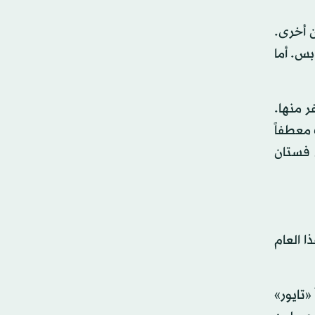
 أخرى.
بس. أما
 منها.
 معطفاً
ل فستان
ا العام
وصاً «تايور»