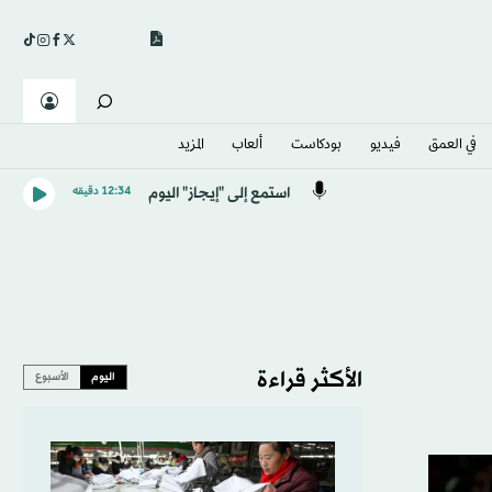
في العمق
فيديو
بودكاست
ألعاب
المزيد
استمع إلى "إيجاز" اليوم
12:34 دقيقه
الأكثر قراءة
اليوم
الأسبوع