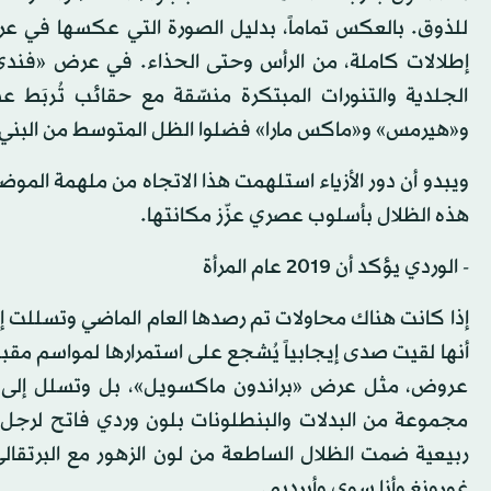
للذوق. بالعكس تماماً، بدليل الصورة التي عكسها في عر
إطلالات كاملة، من الرأس وحتى الحذاء. في عرض «فندي» أ
الجلدية والتنورات المبتكرة منسّقة مع حقائب تُربَط 
و«هيرمس» و«ماكس مارا» فضلوا الظل المتوسط من البني،
ويبدو أن دور الأزياء استلهمت هذا الاتجاه من ملهمة المو
هذه الظلال بأسلوب عصري عزّز مكانتها.
- الوردي يؤكد أن 2019 عام المرأة
إذا كانت هناك محاولات تم رصدها العام الماضي وتسللت إل
أنها لقيت صدى إيجابياً يُشجع على استمرارها لمواسم مقب
عروض، مثل عرض «براندون ماكسويل»، بل وتسلل إلى الأزي
مجموعة من البدلات والبنطلونات بلون وردي فاتح لرجل
ربيعية ضمت الظلال الساطعة من لون الزهور مع البرتقالي 
غورونغ وأنا سوي وأيرديم.