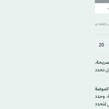
»
20
وان الصريحة،
أن نحدد
ع الموضة
فة، وحدد
على لنحدد