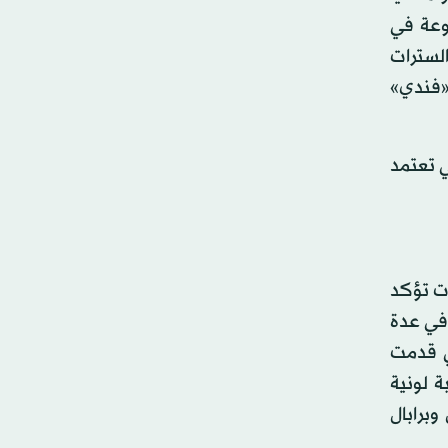
وعة في
السترات
«فندي»
ي تعتمد
ات تؤكد
 في عدة
ي قدمت
 لونية
وبرابال