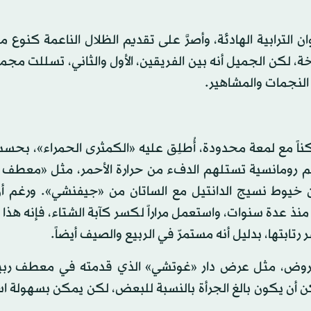
الترابية الهادئة، وأصرَّ على تقديم الظلال الناعمة كنوع
خة، لكن الجميل أنه بين الفريقين، الأول والثاني، تسللت مج
 النجمات والمشاهير.
شاهدنا ظلاً داكناً مع لمعة محدودة، أُطلِق عليه «الكمثرى الحمراء»، ب
يم رومانسية تستلهم الدفء من حرارة الأحمر، مثل «معطف ا
ن خيوط نسيج الدانتيل مع الساتان من «جيفنشي». ورغم أن
منذ عدة سنوات، واستعمل مراراً لكسر كآبة الشتاء، فإنه هذا
رتابتها، بدليل أنه مستمرّ في الربيع والصيف أيضاً.
من العروض، مثل عرض دار «غوتشي» الذي قدمته في معطف رب
 أن يكون بالغ الجرأة بالنسبة للبعض، لكن يمكن بسهولة ا