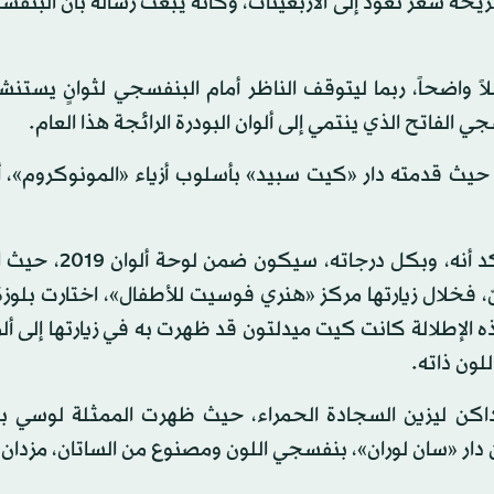
يحة شعر تعود إلى الأربعينات، وكأنه يبعث رسالة بأن البنف
 واضحاً، ربما ليتوقف الناظر أمام البنفسجي لثوانٍ يستنش
جي الفاتح الذي ينتمي إلى ألوان البودرة الرائجة هذا العام.
حيث قدمته دار «كيت سبيد» بأسلوب أزياء «المونوكروم»، أ
وبعيداً عن ممشى العروض، جاءت اختيارات النجمات لتؤكد 
 فخلال زيارتها مركز «هنري فوسيت للأطفال»، اختارت بلوزة
لإطلالة كانت كيت ميدلتون قد ظهرت به في زيارتها إلى ألم
لون ذاته.
داكن ليزين السجادة الحمراء، حيث ظهرت الممثلة لوسي بو
 دار «سان لوران»، بنفسجي اللون ومصنوع من الساتان، مزدان