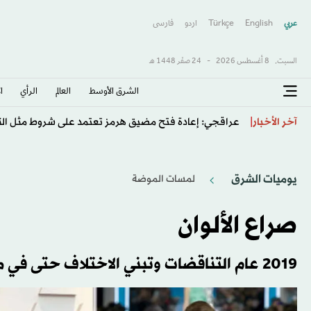
عربي
English
Türkçe
اردو
فارسى
السبت,
8 أغسطس 2026
-
24 صفَر 1448 هـ
الشرق الأوسط​
العالم
الرأي
ا
عراقجي: إعادة فتح مضيق هرمز تعتمد على شروط مثل التع
آخر الأخبار
يوميات الشرق
لمسات الموضة
صراع الألوان
2019 عام التناقضات وتبني الاختلاف حتى في ما يتعلق بمزج ظلال غير مألوفة