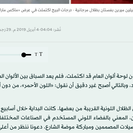
هيلين ميرين بفستان بظلال مرجانية - درجات البيج اكتملت في عرض «ماكس مارا
نُشر: 04:04-4 أبريل 2019 م ـ 29 رَجب 1440 هـ
T
T
ابيع الموضة لخريف وشتاء (2019 - 2020)، تكون لوحة ألوان العام قد اكتملت، فلم يعد السباق بين الأل
د، وبالتالي أصبح غير دقيق أن نقول: «اللون الأحمر»، من دون 
ى المزج بين الظلال اللونية القريبة من بعضها. كانت البداية خلال أسابي
عهد بانتون للألوان، المعني بالفضاء اللوني المستخدم في الصناعات المختل
2. وبين رؤية بانتون وتفضيلات المصممين ومباركة موضة الشارع، دعونا ننظر من أ