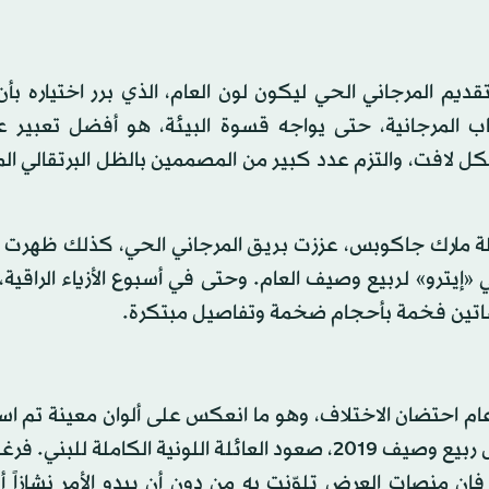
يم المرجاني الحي ليكون لون العام، الذي برر اختياره بأن
اب المرجانية، حتى يواجه قسوة البيئة، هو أفضل تعبير ع
ل لافت، والتزم عدد كبير من المصممين بالظل البرتقالي الم
ة مارك جاكوبس، عززت بريق المرجاني الحي، كذلك ظهرت 
 «إيترو» لربيع وصيف العام. وحتى في أسبوع الأزياء الراقية،
اتين فخمة بأحجام ضخمة وتفاصيل مبتكرة.
براء الموضة منذ بداية العام أن يكون 2019 هو عام احتضان الاختلاف، وهو ما انعكس على ألوان معينة 
في غير موسمها، إن صح القول، بحيث كان لافتاً في عروض ربيع وصيف 2019، صعود العائلة اللونية الكاملة 
إن منصات العرض تلوّنت به من دون أن يبدو الأمر نشازاً أو 