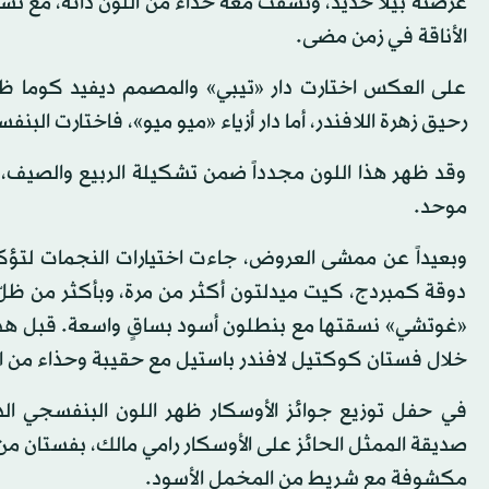
عرضته بيلا حديد، ونسّقت معه حذاء من اللون ذاته، مع تسر
الأناقة في زمن مضى.
على العكس اختارت دار «تيبي» والمصمم ديفيد كوما ظلاً
رحيق زهرة اللافندر، أما دار أزياء «ميو ميو»، فاختارت البنفس
وقد ظهر هذا اللون مجدداً ضمن تشكيلة الربيع والصيف، 
موحد.
دوقة كمبردج، كيت ميدلتون أكثر من مرة، وبأكثر من ظلّ،
«غوتشي» نسقتها مع بنطلون أسود بساقٍ واسعة. قبل هذه ا
خلال فستان كوكتيل لافندر باستيل مع حقيبة وحذاء من ال
في حفل توزيع جوائز الأوسكار ظهر اللون البنفسجي ال
صديقة الممثل الحائز على الأوسكار رامي مالك، بفستان من
مكشوفة مع شريط من المخمل الأسود.