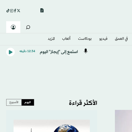
في العمق
فيديو
بودكاست
ألعاب
المزيد
استمع إلى "إيجاز" اليوم
12:34 دقيقه
الأكثر قراءة
اليوم
الأسبوع