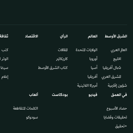
الشرق الأوسط​
العالم
الرأي
الاقتصاد
ثقافة
العالم العربي
الولايات المتحدة
المقالات
كتب
الخليج
أوروبا
كاريكاتير
الوتر 
شمال أفريقيا
آسيا
كتاب الشرق الأوسط
سينما
المشرق العربي
أفريقيا
إعلام
شؤون إقليمية
أميركا اللاتينية
في العمق
فيديو
بودكاست
ألعاب
حصاد الأسبوع
الكلمات المتقاطعة
تحقيقات وقضايا
سودوكو
+تحقيق