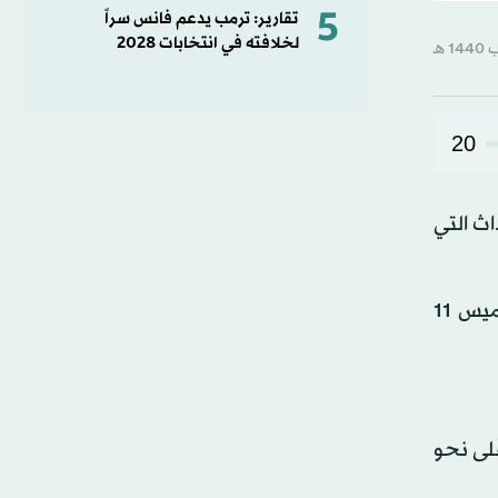
5
تقارير: ترمب يدعم فانس سراً
لخلافته في انتخابات 2028
20
اث التي
وقال غصن في حسابه على «تويتر»: «أنا مستعد لقول الحقيقة بشأن ما حدث، وذلك خلال مؤتمر صحافي يوم الخميس 11
لى نحو