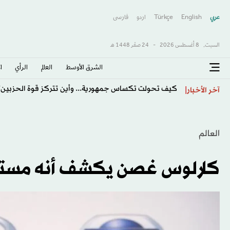
عربي
English
Türkçe
اردو
فارسى
السبت,
8 أغسطس 2026
-
24 صفَر 1448 هـ
الشرق الأوسط​
العالم
الرأي
ا
كيف تحولت تكساس جمهورية... وأين تتركز قوة الحزبين؟
آخر الأخبار
العالم
كارلوس غصن يكشف أنه مستع