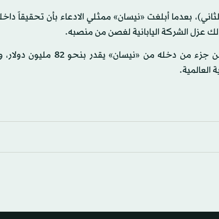
، بعدما أبلغت «نيسان» ممثلي الادعاء بأن تحقيقاً داخليا
ك عزل الشركة اليابانية لغصن من منصبه.
ويواجه غصن اتهامات جنائية في اليابان لعدم إفصاحه عن جزء من دخله من «نيس
 العالمية.