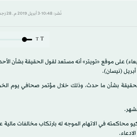
نُشر: 10:48-3 أبريل 2019 م ـ 28 رَجب 1440 هـ
T
T
اء) على موقع «تويتر» أنه مستعد لقول الحقيقة بشأن الأحد
لشهر.
محاكمته في الاتهام الموجه له بارتكاب مخالفات مالية ع
لادعاء.