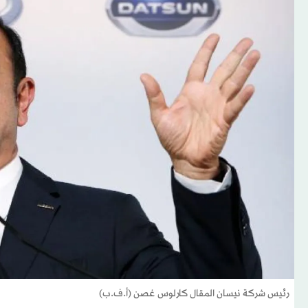
رئيس شركة نيسان المقال كارلوس غصن (أ.ف.ب)