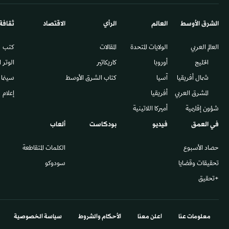
الشرق الأوسط​
العالم
الرأي
الاقتصاد
ثقافة
العالم العربي
الولايات المتحدة
المقالات
كتب
الخليج
أوروبا
كاريكاتير
الوتر 
شمال أفريقيا
آسيا
كتاب الشرق الأوسط
سينما
المشرق العربي
أفريقيا
إعلام
شؤون إقليمية
أميركا اللاتينية
في العمق
فيديو
بودكاست
ألعاب
حصاد الأسبوع
الكلمات المتقاطعة
تحقيقات وقضايا
سودوكو
+تحقيق
معلومات عنا
اعلن معنا
الأحكام والشروط
سياسة الخصوصية