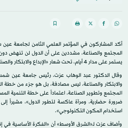
أكد المشاركون في المؤتمر العلمي الثامن لجامعة عين شم
المجتمع والصناعة، مشددين على أن الدول لن تنهض دون 
يستمر على مدار 4 أيام، تحت شعار «الإبداع والابتكار والصناعة»، بمشاركة باحثين عرب وأجانب من الصين وألمانيا وروسيا.
وقال الدكتور عبد الوهاب عزت، رئيس جامعة عين شمس، 
ضرورة حضارية، ومرآة عاكسة لتطور الدول»، مشيراً إلى
استخدام المكون التكنولوجي».
وأضاف عزت لـ«الشرق الأوسط» أن «الفكرة الأساسية في إ