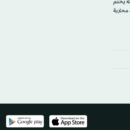
لة يحتم
 محاربة