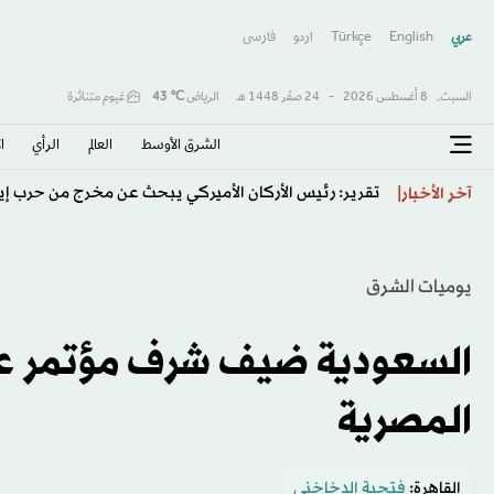
عربي
English
Türkçe
اردو
فارسى
السبت,
8 أغسطس 2026
-
24 صفَر 1448 هـ
الرياض
℃
43
غيوم متناثرة
الشرق الأوسط​
العالم
الرأي
ا
تقرير: رئيس الأركان الأميركي يبحث عن مخرج من حرب إي
آخر الأخبار
يوميات الشرق
السعودية ضيف شرف مؤتمر 
المصرية
القاهرة:
فتحية الدخاخني