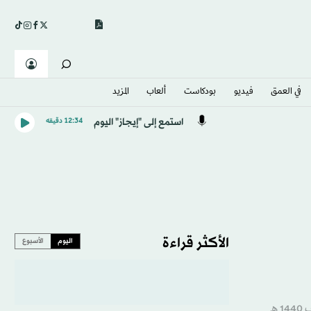
في العمق
فيديو
بودكاست
ألعاب
المزيد
استمع إلى "إيجاز" اليوم
12:34 دقيقه
الأكثر قراءة
اليوم
الأسبوع